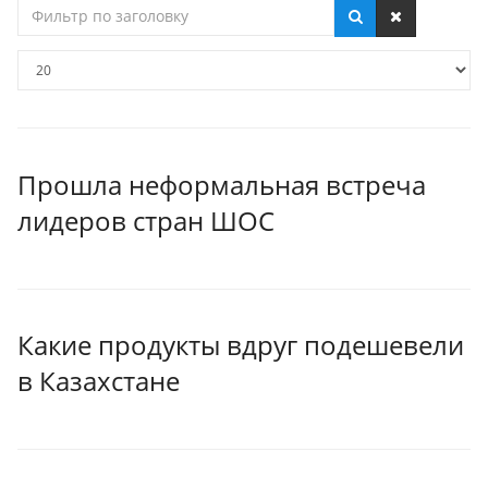
Фильтр
по
заголовку
Кол-
во
строк:
Прошла неформальная встреча
лидеров стран ШОС
Какие продукты вдруг подешевели
в Казахстане