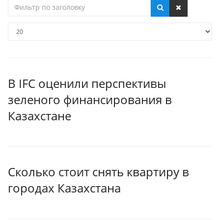
Фильтр
по
заголовку
Кол-
во
строк:
В IFC оценили перспективы
зеленого финансирования в
Казахстане
Сколько стоит снять квартиру в
городах Казахстана