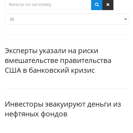
Фильтр
по
заголовку
Кол-
во
строк:
Эксперты указали на риски
вмешательстве правительства
США в банковский кризис
Инвесторы эвакуируют деньги из
нефтяных фондов