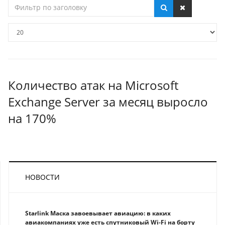
Фильтр
по
заголовку
Кол-
во
строк:
Количество атак на Microsoft
Exchange Server за месяц выросло
на 170%
НОВОСТИ
Starlink Маска завоевывает авиацию: в каких
авиакомпаниях уже есть спутниковый Wi-Fi на борту