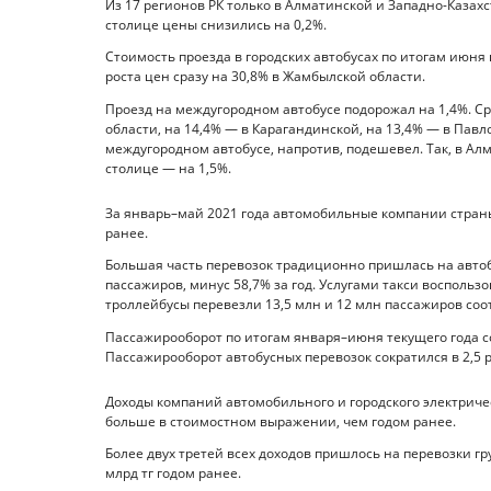
Из 17 регионов РК только в Алматинской и Западно-Казах
столице цены снизились на 0,2%.
Стоимость проезда в городских автобусах по итогам июня в
роста цен сразу на 30,8% в Жамбылской области.
Проезд на междугородном автобусе подорожал на 1,4%. С
области, на 14,4% — в Карагандинской, на 13,4% — в Павл
междугородном автобусе, напротив, подешевел. Так, в Алм
столице — на 1,5%.
За январь–май 2021 года автомобильные компании страны
ранее.
Большая часть перевозок традиционно пришлась на автоб
пассажиров, минус 58,7% за год. Услугами такси воспольз
троллейбусы перевезли 13,5 млн и 12 млн пассажиров соо
Пассажирооборот по итогам января–июня текущего года сокр
Пассажирооборот автобусных перевозок сократился в 2,5 раз
Доходы компаний автомобильного и городского электрическ
больше в стоимостном выражении, чем годом ранее.
Более двух третей всех доходов пришлось на перевозки гр
млрд тг годом ранее.