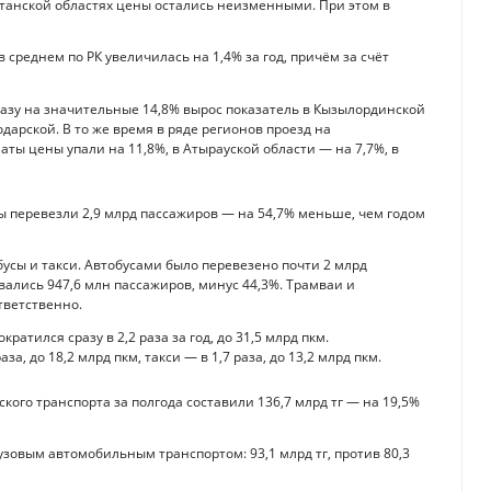
станской областях цены остались неизменными. При этом в
 среднем по РК увеличилась на 1,4% за год, причём за счёт
разу на значительные 14,8% вырос показатель в Кызылординской
одарской. В то же время в ряде регионов проезд на
аты цены упали на 11,8%, в Атырауской области — на 7,7%, в
 перевезли 2,9 млрд пассажиров — на 54,7% меньше, чем годом
усы и такси. Автобусами было перевезено почти 2 млрд
овались 947,6 млн пассажиров, минус 44,3%. Трамваи и
тветственно.
атился сразу в 2,2 раза за год, до 31,5 млрд пкм.
а, до 18,2 млрд пкм, такси — в 1,7 раза, до 13,2 млрд пкм.
ого транспорта за полгода составили 136,7 млрд тг — на 19,5%
узовым автомобильным транспортом: 93,1 млрд тг, против 80,3