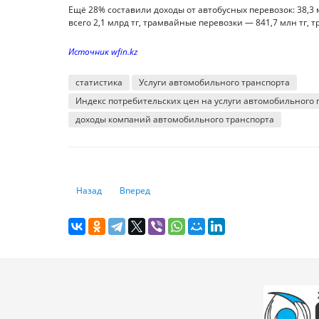
Ещё 28% составили доходы от автобусных перевозок: 38,3 м
всего 2,1 млрд тг, трамвайные перевозки — 841,7 млн тг, 
Источник wfin.kz
статистика
Услуги автомобильного транспорта
Индекс потребительских цен на услуги автомобильного 
доходы компаний автомобильного транспорта
Предыдущий: В рейтинге стран по борьбе с изменениями
Следующий: Мощности есть, но приостанавл
Назад
Вперед