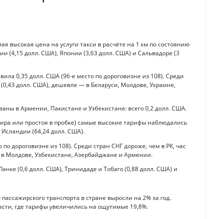
ая высокая цена на услуги такси в расчёте на 1 км по состоянию
 (4,15 долл. США), Японии (3,63 долл. США) и Сальвадоре (3
авила 0,35 долл. США (96-е место по дороговизне из 108). Среди
 (0,43 долл. США), дешевле — в Беларуси, Молдове, Украине,
ны в Армении, Пакистане и Узбекистане: всего 0,2 долл. США.
жира или простоя в пробке) самые высокие тарифы наблюдались
 Исландии (64,24 долл. США).
 по дороговизне из 108). Среди стран СНГ дороже, чем в РК, час
 в Молдове, Узбекистане, Азербайджане и Армении.
ке (0,6 долл. США), Тринидаде и Тобаго (0,88 долл. США) и
пассажирского транспорта в стране выросли на 2% за год.
сти, где тарифы увеличились на ощутимые 19,8%.