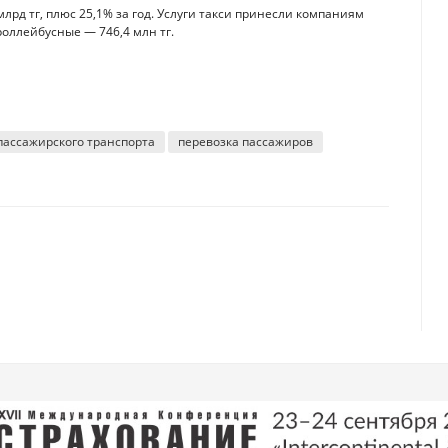
лрд тг, плюс 25,1% за год. Услуги такси принесли компаниям
троллейбусные — 746,4 млн тг.
пассажирского транспорта
перевозка пассажиров
 климата Казахстан занял 55-е место из 61
ивают без дела