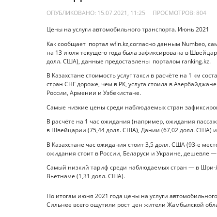
ОПУБЛИКОВАНО: 15.07.2021, 11:25
ПРОСМОТРОВ:
804
Цены на услуги автомобильного транспорта. Июнь 2021
Как сообщает портал wfin.kz,согласно данным Numbeo, сам
на 13 июля текущего года была зафиксирована в Швейцарии
долл. США), данные предоставлены порталом ranking.kz.
В Казахстане стоимость услуг такси в расчёте на 1 км сост
стран СНГ дороже, чем в РК, услуга стоила в Азербайджане
России, Армении и Узбекистане.
Самые низкие цены среди наблюдаемых стран зафиксирова
В расчёте на 1 час ожидания (например, ожидания пасса
в Швейцарии (75,44 долл. США), Дании (67,02 долл. США) и
В Казахстане час ожидания стоит 3,5 долл. США (93-е место
ожидания стоит в России, Беларуси и Украине, дешевле —
Самый низкий тариф среди наблюдаемых стран — в Шри-Лан
Вьетнаме (1,31 долл. США).
По итогам июня 2021 года цены на услуги автомобильного 
Сильнее всего ощутили рост цен жители Жамбылской обла