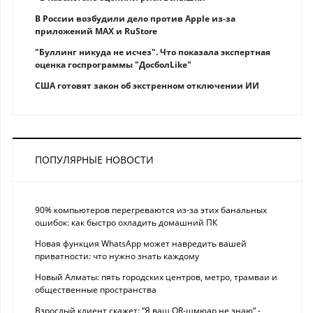
В России возбудили дело против Apple из-за
приложений MAX и RuStore
"Буллинг никуда не исчез". Что показала экспертная
оценка госпрограммы "ДосболLike"
США готовят закон об экстренном отключении ИИ
ПОПУЛЯРНЫЕ НОВОСТИ
90% компьютеров перегреваются из-за этих банальных
ошибок: как быстро охладить домашний ПК
Новая функция WhatsApp может навредить вашей
приватности: что нужно знать каждому
Новый Алматы: пять городских центров, метро, трамваи и
общественные пространства
Взрослый клиент скажет: “Я ваш QR-шмюар не знаю“ -