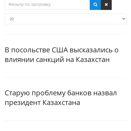
Фильтр
по
заголовку
Кол-
во
строк:
В посольстве США высказались о
влиянии санкций на Казахстан
Старую проблему банков назвал
президент Казахстана