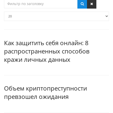
Фильтр
по
заголовку
Кол-
во
строк:
Как защитить себя онлайн: 8
распространенных способов
кражи личных данных
Объем криптопреступности
превзошел ожидания