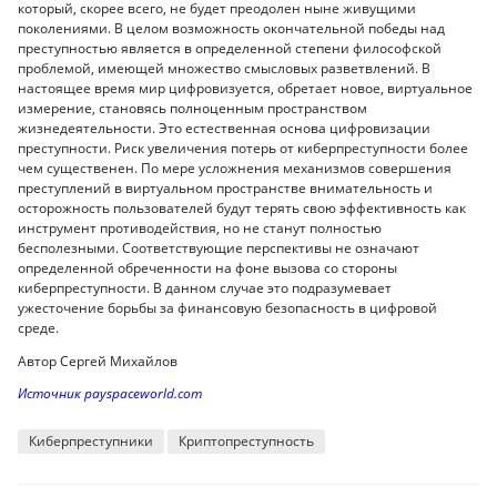
который, скорее всего, не будет преодолен ныне живущими
поколениями. В целом возможность окончательной победы над
преступностью является в определенной степени философской
проблемой, имеющей множество смысловых разветвлений. В
настоящее время мир цифровизуется, обретает новое, виртуальное
измерение, становясь полноценным пространством
жизнедеятельности. Это естественная основа цифровизации
преступности. Риск увеличения потерь от киберпреступности более
чем существенен. По мере усложнения механизмов совершения
преступлений в виртуальном пространстве внимательность и
осторожность пользователей будут терять свою эффективность как
инструмент противодействия, но не станут полностью
бесполезными. Соответствующие перспективы не означают
определенной обреченности на фоне вызова со стороны
киберпреступности. В данном случае это подразумевает
ужесточение борьбы за финансовую безопасность в цифровой
среде.
Автор
Сергей Михайлов
Источник payspaceworld.com
Киберпреступники
Криптопреступность