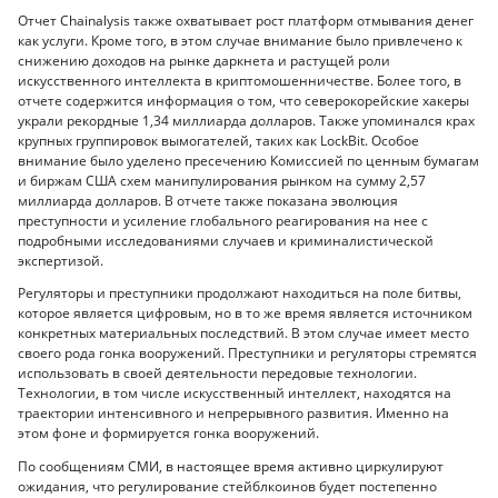
Отчет Chainalysis также охватывает рост платформ отмывания денег
как услуги. Кроме того, в этом случае внимание было привлечено к
снижению доходов на рынке даркнета и растущей роли
искусственного интеллекта в криптомошенничестве. Более того, в
отчете содержится информация о том, что северокорейские хакеры
украли рекордные 1,34 миллиарда долларов. Также упоминался крах
крупных группировок вымогателей, таких как LockBit. Особое
внимание было уделено пресечению Комиссией по ценным бумагам
и биржам США схем манипулирования рынком на сумму 2,57
миллиарда долларов. В отчете также показана эволюция
преступности и усиление глобального реагирования на нее с
подробными исследованиями случаев и криминалистической
экспертизой.
Регуляторы и преступники продолжают находиться на поле битвы,
которое является цифровым, но в то же время является источником
конкретных материальных последствий. В этом случае имеет место
своего рода гонка вооружений. Преступники и регуляторы стремятся
использовать в своей деятельности передовые технологии.
Технологии, в том числе искусственный интеллект, находятся на
траектории интенсивного и непрерывного развития. Именно на
этом фоне и формируется гонка вооружений.
По сообщениям СМИ, в настоящее время активно циркулируют
ожидания, что регулирование стейблкоинов будет постепенно