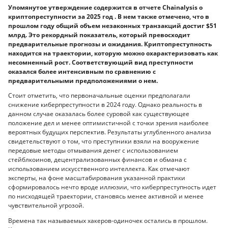
Упомянутое утверждение содержится в отчете Chainalysis о
криптопреступности за 2025 год . В нем также отмечено, что в
прошлом году общий объем незаконных транзакций достиг $51
млрд. Это рекордный показатель, который превосходит
предварительные прогнозы и ожидания. Криптопреступность
находится на траектории, которую можно охарактеризовать как
несомненный рост. Соответствующий вид преступности
оказался более интенсивным по сравнению с
предварительными предположениями о нем.
Стоит отметить, что первоначальные оценки предполагали
снижение киберпреступности в 2024 году. Однако реальность в
данном случае оказалась более суровой как существующее
положение дел и менее оптимистичной с точки зрения наиболее
вероятных будущих перспектив. Результаты углубленного анализа
свидетельствуют о том, что преступники взяли на вооружение
передовые методы отмывания денег с использованием
стейблкоинов, децентрализованных финансов и обмана с
использованием искусственного интеллекта. Как отмечают
эксперты, на фоне масштабирования указанной практики
сформировалось нечто вроде иллюзии, что киберпреступность идет
по нисходящей траектории, становясь менее активной и менее
чувствительной угрозой.
Времена так называемых хакеров-одиночек остались в прошлом.