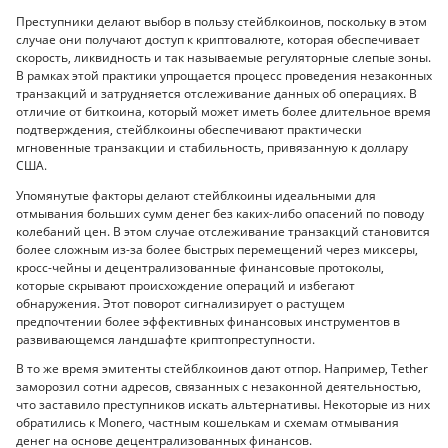
Преступники делают выбор в пользу стейблкоинов, поскольку в этом
случае они получают доступ к криптовалюте, которая обеспечивает
скорость, ликвидность и так называемые регуляторные слепые зоны.
В рамках этой практики упрощается процесс проведения незаконных
транзакций и затрудняется отслеживание данных об операциях. В
отличие от биткоина, который может иметь более длительное время
подтверждения, стейблкоины обеспечивают практически
мгновенные транзакции и стабильность, привязанную к доллару
США.
Упомянутые факторы делают стейблкоины идеальными для
отмывания больших сумм денег без каких-либо опасений по поводу
колебаний цен. В этом случае отслеживание транзакций становится
более сложным из-за более быстрых перемещений через миксеры,
кросс-чейны и децентрализованные финансовые протоколы,
которые скрывают происхождение операций и избегают
обнаружения. Этот поворот сигнализирует о растущем
предпочтении более эффективных финансовых инструментов в
развивающемся ландшафте криптопреступности.
В то же время эмитенты стейблкоинов дают отпор. Например, Tether
заморозил сотни адресов, связанных с незаконной деятельностью,
что заставило преступников искать альтернативы. Некоторые из них
обратились к Monero, частным кошелькам и схемам отмывания
денег на основе децентрализованных финансов.