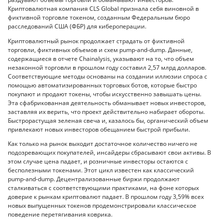
Криптовалютная компания CLS Global признала себя виновной в
фиктивной торговле токеном, созданным Федеральным бюро
расследований США (ФБР) для кибероперации.
Криптовалютный рынок продолжает страдать от фиктивной
торговли, фиктивных объемов и схем pump-and-dump. Данные,
содержащиеся в отчете Chainalysis, указывают на то, что объем
незаконной торговли в прошлом году составил 2,57 млрд долларов.
Соответствующие методы основаны на создании иллюзии спроса с
помощью автоматизированных торговых ботов, которые быстро
покупают и продают токены, чтобы искусственно завышать цены.
Эта сфабрикованная деятельность обманывает новых инвесторов,
заставляя их верить, что проект действительно набирает обороты.
Быстрорастущая зеленая свеча и, казалось бы, органический объем
привлекают новых инвесторов обещанием быстрой прибыли.
Как только на рынок выходит достаточное количество ничего не
подозревающих покупателей, инсайдеры сбрасывают свои активы. В
этом случае цена падает, и розничные инвесторы остаются с
бесполезными токенами. Этот цикл известен как классический
pump-and-dump. Децентрализованные биржи продолжают
сталкиваться с соответствующими практиками, на фоне которых
доверие к рынкам криптовалют падает. В прошлом году 3,59% всех
новых выпущенных токенов продемонстрировали классическое
поведение перетягивания коврика.