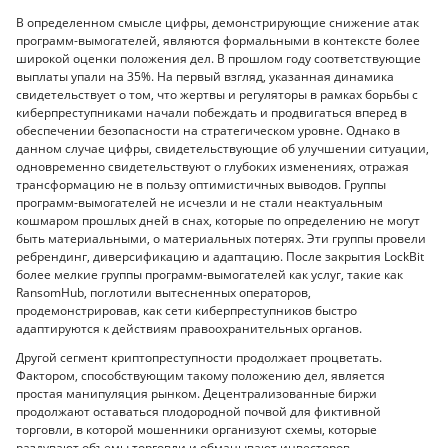
В определенном смысле цифры, демонстрирующие снижение атак
программ-вымогателей, являются формальными в контексте более
широкой оценки положения дел. В прошлом году соответствующие
выплаты упали на 35%. На первый взгляд, указанная динамика
свидетельствует о том, что жертвы и регуляторы в рамках борьбы с
киберпреступниками начали побеждать и продвигаться вперед в
обеспечении безопасности на стратегическом уровне. Однако в
данном случае цифры, свидетельствующие об улучшении ситуации,
одновременно свидетельствуют о глубоких изменениях, отражая
трансформацию не в пользу оптимистичных выводов. Группы
программ-вымогателей не исчезли и не стали неактуальным
кошмаром прошлых дней в снах, которые по определению не могут
быть материальными, о материальных потерях. Эти группы провели
ребрендинг, диверсификацию и адаптацию. После закрытия LockBit
более мелкие группы программ-вымогателей как услуг, такие как
RansomHub, поглотили вытесненных операторов,
продемонстрировав, как сети киберпреступников быстро
адаптируются к действиям правоохранительных органов.
Другой сегмент криптопреступности продолжает процветать.
Фактором, способствующим такому положению дел, является
простая манипуляция рынком. Децентрализованные биржи
продолжают оставаться плодородной почвой для фиктивной
торговли, в которой мошенники организуют схемы, которые
раздувают объемы торговли и обманывают инвесторов.