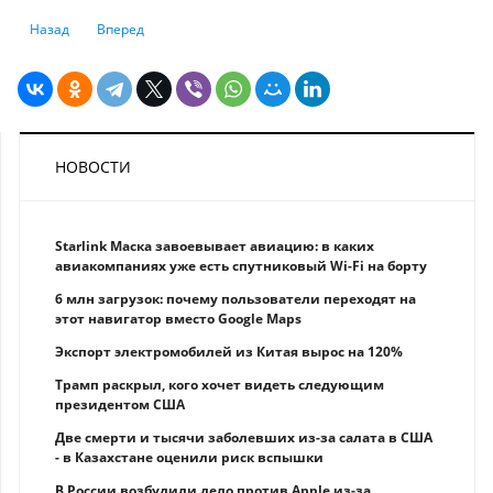
Предыдущий: Кийосаки рассказал, почему не стоит продавать биткои
Следующий: Bank of America планирует запустить собстве
Назад
Вперед
НОВОСТИ
Starlink Маска завоевывает авиацию: в каких
авиакомпаниях уже есть спутниковый Wi-Fi на борту
6 млн загрузок: почему пользователи переходят на
этот навигатор вместо Google Maps
Экспорт электромобилей из Китая вырос на 120%
Трамп раскрыл, кого хочет видеть следующим
президентом США
Две смерти и тысячи заболевших из-за салата в США
- в Казахстане оценили риск вспышки
В России возбудили дело против Apple из-за