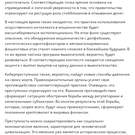
ужесточаться. Соответствующая точка зрения основана на
справедливой и логичной уверенности в том, что правительства
отреагируют на растущую роль стейблкоинов в отмывании денег.
В настоящее время также ожидается, что практика использования
искусственного интеллекта в мошенничестве будет
масштабироваться экспоненциально. На этом фоне существуют
опасения, что обнаружение мошенничеств с дипфейками,
синтетических идентификаторов и автоматизированных
фишинговых атак станет намного сложнее в ближайшем будущем. В
то же время тактика программ-вымогателей, вероятно, будет
развиваться. В соответствующем контексте ожидается смещение
акцента с выплат выкупов на кражу данных и вымогательство.
Киберпреступники также, вероятно, найдут новые способы давления
на своих жертв. Правоохранительные органы усилят свое
противодействие соответствующей практике. Очевидно, что
преступники отреагируют на это. Взаимное противодействие
сформирует ситуацию обострения борьбы между регуляторами и
нелегальными субъектами. Во многом результаты этой борьбы,
которые, скорее всего, будут лишь промежуточными, сформируют
положение криптовалют в мировых финансах.
Преступность можно охарактеризовать как социально-
экономическое явление, характерное для человеческой
цивилизации. Это явление уже является историческим процессом,