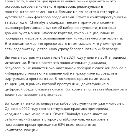
Кроме того, в настоящее время теневые рынки даркнета — это
история, которая в контексте процессов, реализуемых в
пространстве современности, больше не относится к категории
чувствительных факторов воздействия. Отчет о криптопреступности
за 2025 год от Chainalysis содержит весьма мрачное описание
высокопрофессиональных сетей киберпреступности, в которых
доминируют мошеннические картели, хакеры национальных
государств и аферы с использованием искусственного интеллекта.
Это описание мрачно прежде всего в том смысле, что упомянутые
сети содержат существенную угрозу безопасности в киберсреде.
Выплаты программ-вымогателей в 2024 году упали на 35% в годовом
исчислении. В то же время эта положительная динамика,
безусловно, не является окончательной победой в сложной борьбе с
киберпреступностью, направленной на кражу личных средств в
виртуальном пространстве. В последнее время наметилась
тенденция, в рамках которой преступники, действующие в
цифровой среде, отказываются от биткоина в пользу стейблкоинов и
децентрализованных финансов.
Биткоин активно используется киберпреступниками уже много лет.
Однако в 2022 году соответствующая практика претерпела
кардинальные изменения. Отчет Chainalysis указывает на
сейсмический сдвиг в сторону стейблкоинов, на которые в
настоящее время приходится 63% всех незаконных
криптотранзакций.