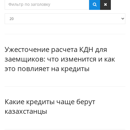
Фильтр
по
заголовку
Кол-
во
строк:
Ужесточение расчета КДН для
заемщиков: что изменится и как
это повлияет на кредиты
Какие кредиты чаще берут
казахстанцы