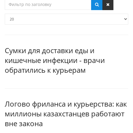
Фильтр
по
заголовку
Кол-
во
строк:
Сумки для доставки еды и
кишечные инфекции - врачи
обратились к курьерам
Логово фриланса и курьерства: как
миллионы казахстанцев работают
вне закона