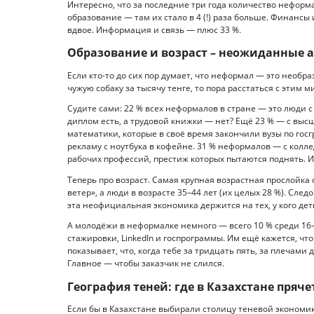
Интересно, что за последние три года количество неформ
образование — там их стало в 4 (!) раза больше. Финансы
вдвое. Информация и связь — плюс 33 %.
Образование и возраст – неожиданные 
Если кто-то до сих пор думает, что неформал — это необ
чужую собаку за тысячу тенге, то пора расстаться с этим м
Судите сами: 22 % всех неформалов в стране — это люди 
диплом есть, а трудовой книжки — нет? Ещё 23 % — с вы
математики, которые в своё время закончили вузы по гос
рекламу с ноутбука в кофейне. 31 % неформалов — с колл
рабочих профессий, престиж которых пытаются поднять. И
Теперь про возраст. Самая крупная возрастная прослойка
ветер», а люди в возрасте 35–44 лет (их целых 28 %). Следо
эта неофициальная экономика держится на тех, у кого дет
А молодёжи в неформалке немного — всего 10 % среди 16–24
стажировки, LinkedIn и госпрограммы. Им ещё кажется, что
показывает, что, когда тебе за тридцать пять, за плечами 
Главное — чтобы заказчик не слился.
География теней: где в Казахстане пряч
Если бы в Казахстане выбирали столицу теневой экономик