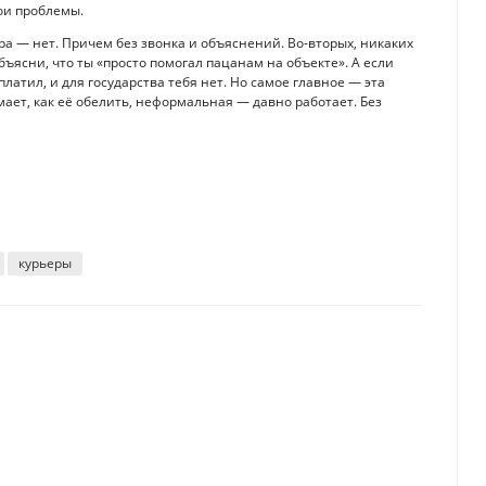
вои проблемы.
тра — нет. Причем без звонка и объяснений. Во-вторых, никаких
объясни, что ты «просто помогал пацанам на объекте». А если
латил, и для государства тебя нет. Но самое главное — эта
ает, как её обелить, неформальная — давно работает. Без
курьеры
ря работы. Когда выгодно страховать свою жизнь
 350 тысяч тенге, но есть нюанс