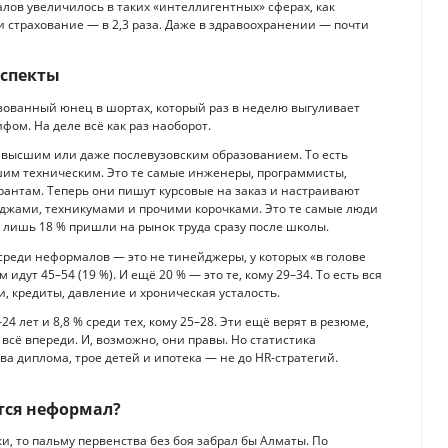
алов увеличилось в таких «интеллигентных» сферах, как
 и страхование — в 2,3 раза. Даже в здравоохранении — почти
аспекты
разованный юнец в шортах, который раз в неделю выгуливает
ифом. На деле всё как раз наоборот.
с высшим или даже послевузовским образованием. То есть
сшим техническим. Это те самые инженеры, программисты,
грантам. Теперь они пишут курсовые на заказ и настраивают
еджами, техникумами и прочими корочками. Это те самые люди
 лишь 18 % пришли на рынок труда сразу после школы.
 среди неформалов — это не тинейджеры, у которых «в голове
м идут 45–54 (19 %). И ещё 20 % — это те, кому 29–34. То есть вся
и, кредиты, давление и хроническая усталость.
 лет и 8,8 % среди тех, кому 25–28. Эти ещё верят в резюме,
 всё впереди. И, возможно, они правы. Но статистика
два диплома, трое детей и ипотека — не до HR-стратегий.
ется неформал?
и, то пальму первенства без боя забрал бы Алматы. По