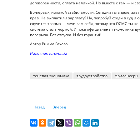
договорённости, оплата наличкой. Но вместе с тем — и с
Во-первых, никакой стабильности. Сегодня ты в деле, зав
прав. Не выплатили зарплату? Ну, попробуй сходи в суд и 
случится травма — лечи сам себя, потому что ОСМС ты не п
система стала нормой. И пока официальная экономика дум
перерыва. Без отпуска. И без гарантий.
Автор Римма Гахова
Источник caravan.kz
теневая экономика
трудоустройство
фрилансеры
Предыдущий: Болезнь и финансовый крах, авария и поте
Следующий: Казахстанцам пообещали пенсию в
Назад
Вперед