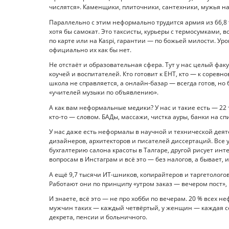
числятся». Каменщики, плиточники, сантехники, мужья на 
Параллельно с этим неформально трудится армия из 66,8 т
хотя бы самокат. Это таксисты, курьеры с термосумками, 
по карте или на Kaspi, гарантии — по божьей милости. Ур
официально их как бы нет.
Не отстаёт и образовательная сфера. Тут у нас целый фак
коучей и воспитателей. Кто готовит к ЕНТ, кто — к соревн
школа не справляется, а онлайн-базар — всегда готов, но
«учителей музыки по объявлению».
А как вам неформальные медики? У нас и такие есть — 22 т
кто-то — словом. БАДы, массажи, чистка ауры, банки на с
У нас даже есть неформалы в научной и технической деяте
дизайнеров, архитекторов и писателей диссертаций. Все 
бухгалтерию салона красоты в Талгаре, другой рисует инт
вопросам в Инстаграм и всё это — без налогов, а бывает, и
А ещё 9,7 тысячи ИТ-шников, копирайтеров и таргетологов
Работают они по принципу «утром заказ — вечером пост», 
И знаете, всё это — не про хобби по вечерам. 20 % всех 
мужчин таких — каждый четвёртый, у женщин — каждая сед
декрета, пенсии и больничного.