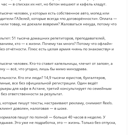
час — в списках их нет, но бетон мешают и кафель кладут.
ысячи человек, у которых есть собственное авто, мопед или
водители ГАЗелей, которые всегда «по договорённости». Оплата —
онили товар, не доехали вовремя? Жаловаться некуда, потому что
ультет: 51 тысяча домашних репетиторов, преподавателей,
ованиям, кто — к жизни. Почему так много? Потому что офлайн-
 без отчётности. Плюс есть целая армия «нянь по знакомству» и
ысячи человек. Кто-то ставит капельницы, «лечит от запоя», а
пину — всё, что угодно, лишь бы мимо минздрава.
льности. Кто эти люди? 14,9 тысячи юристов, бухгалтеров,
умные, все без официальной регистрации. Один ведёт
ерьеры для кафе в Астане, третий консультирует по семейным
 без ответственности за результат.
, которые пишут тексты, настраивают рекламу, снимают Reels.
клиент доволен, налоговая — в шоке.
неформалов пашут по полной — больше 40 часов в неделю. У
ьмая. Это уже не подработка, это — жизнь. Только без отпуска,