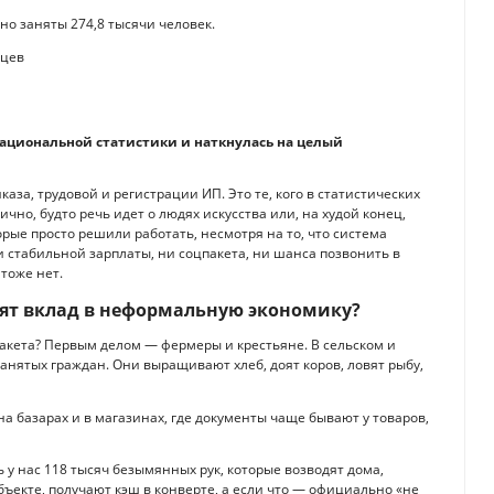
о заняты 274,8 тысячи человек.
национальной статистики и наткнулась на целый
каза, трудовой и регистрации ИП. Это те, кого в статистических
но, будто речь идет о людях искусства или, на худой конец,
рые просто решили работать, несмотря на то, что система
и стабильной зарплаты, ни соцпакета, ни шанса позвонить в
 тоже нет.
сят вклад в неформальную экономику?
оцпакета? Первым делом — фермеры и крестьяне. В сельском и
занятых граждан. Они выращивают хлеб, доят коров, ловят рыбу,
на базарах и в магазинах, где документы чаще бывают у товаров,
сь у нас 118 тысяч безымянных рук, которые возводят дома,
бъекте, получают кэш в конверте, а если что — официально «не