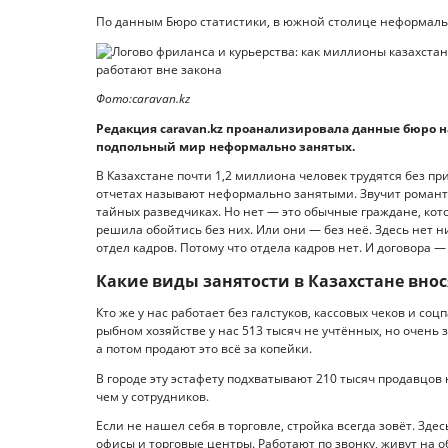
По данным Бюро статистики, в южной столице неформальн
Фото:сaravan.kz
Редакция сaravan.kz проанализировала данные бюро 
подпольный мир неформально занятых.
В Казахстане почти 1,2 миллиона человек трудятся без при
отчетах называют неформально занятыми. Звучит романтич
тайных разведчиках. Но нет — это обычные граждане, кото
решила обойтись без них. Или они — без неё. Здесь нет н
отдел кадров. Потому что отдела кадров нет. И договора —
Какие виды занятости в Казахстане вно
Кто же у нас работает без галстуков, кассовых чеков и с
рыбном хозяйстве у нас 513 тысяч не учтённых, но очень 
а потом продают это всё за копейки.
В городе эту эстафету подхватывают 210 тысяч продавцов 
чем у сотрудников.
Если не нашел себя в торговле, стройка всегда зовёт. Зде
офисы и торговые центры. Работают по звонку, живут на о