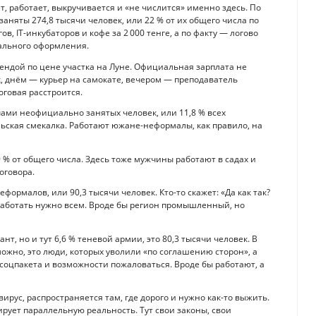
 работает, выкручивается и «не числится» именно здесь. По
няты 274,8 тысячи человек, или 22 % от их общего числа по
ов, IT-инкубаторов и кофе за 2 000 тенге, а по факту — логово
иального оформления.
рендой по цене участка на Луне. Официальная зарплата не
, днём — курьер на самокате, вечером — преподаватель
оговая расстроится.
сячами неофициально занятых человек, или 11,8 % всех
сельская смекалка. Работают южане-неформалы, как правило, на
9 % от общего числа. Здесь тоже мужчины работают в садах и
оговора.
еформалов, или 90,3 тысячи человек. Кто-то скажет: «Да как так?
 а работать нужно всем. Вроде бы регион промышленный, но
, но и тут 6,6 % теневой армии, это 80,3 тысячи человек. В
можно, это люди, которых уволили «по соглашению сторон», а
 соцпакета и возможности пожаловаться. Вроде бы работают, а
вирус, распространяется там, где дорого и нужно как-то выжить.
рует параллельную реальность. Тут свои законы, свои