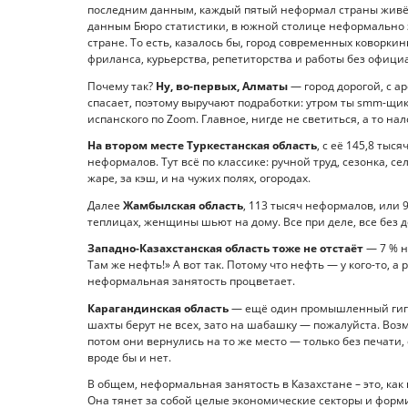
последним данным, каждый пятый неформал страны живёт,
данным Бюро статистики, в южной столице неформально за
стране. То есть, казалось бы, город современных коворкинг
фриланса, курьерства, репетиторства и работы без офиц
Почему так?
Ну, во-первых, Алматы
— город дорогой, с а
спасает, поэтому выручают подработки: утром ты smm-щик
испанского по Zoom. Главное, нигде не светиться, а то нал
На втором месте Туркестанская область
, с её 145,8 ты
неформалов. Тут всё по классике: ручной труд, сезонка, 
жаре, за кэш, и на чужих полях, огородах.
Далее
Жамбылская область
, 113 тысяч неформалов, или 
теплицах, женщины шьют на дому. Все при деле, все без д
Западно-Казахстанская область тоже не отстаёт
— 7 % н
Там же нефть!» А вот так. Потому что нефть — у кого-то,
неформальная занятость процветает.
Карагандинская область
— ещё один промышленный гигант
шахты берут не всех, зато на шабашку — пожалуйста. Воз
потом они вернулись на то же место — только без печати,
вроде бы и нет.
В общем, неформальная занятость в Казахстане – это, как 
Она тянет за собой целые экономические секторы и форми