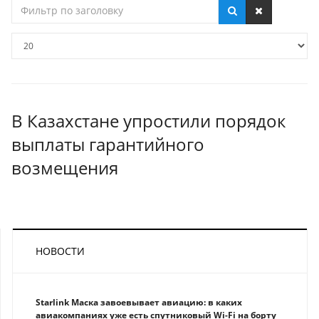
Фильтр
по
заголовку
Кол-
во
строк:
В Казахстане упростили порядок
выплаты гарантийного
возмещения
НОВОСТИ
Starlink Маска завоевывает авиацию: в каких
авиакомпаниях уже есть спутниковый Wi-Fi на борту