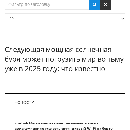
Фильтр
по
заголовку
Кол-
во
строк:
Следующая мощная солнечная
буря может погрузить мир во тьму
уже в 2025 году: что известно
НОВОСТИ
Starlink Маска завоевывает авиацию: в каких
авиакомпаниях уже есть спутниковый Wi-Fi на борту