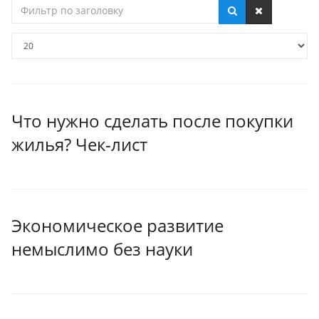
Фильтр
по
заголовку
Кол-
во
строк:
Что нужно сделать после покупки
жилья? Чек-лист
Экономическое развитие
немыслимо без науки