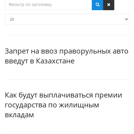
Фильтр
по
заголовку
Кол-
во
строк:
Запрет на ввоз праворульных авто
введут в Казахстане
Как будут выплачиваться премии
государства по жилищным
вкладам