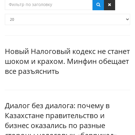
Фильтр
по
заголовку
Кол-
во
строк:
Новый Налоговый кодекс не станет
шоком и крахом. Минфин обещает
все разъяснить
Диалог без диалога: почему в
Казахстане правительство и
бизнес оказались по разные