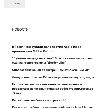
В конец
НОВОСТИ
В России возбудили дело против Apple из-за
приложений MAX и RuStore
"Буллинг никуда не исчез". Что показала экспертная
оценка госпрограммы "ДосболLike"
США готовят закон об экстренном отключении ИИ
Лондон впервые за 155 лет пережил месяц без дождя
Европа готовится к повышению пенсионного
возраста: в некоторых странах работать придется до
74 лет
Карта: цены на бензин в странах ЕС
Казахстанцы больше не хотят работать с 9 до 18: что