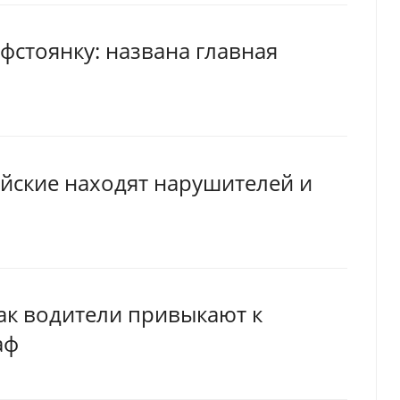
фстоянку: названа главная
ейские находят нарушителей и
как водители привыкают к
аф