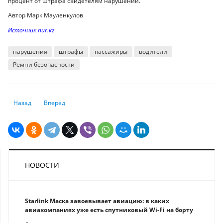
процент от штрафа свидетелям нарушений.
Автор Марк Мауленкулов
Источник nur.kz
нарушения
штрафы
пассажиры
водители
Ремни безопасности
Предыдущий: Как досрочное изъятие пенсионных накоплений влияет
Следующий: От чего будет зависеть курс тенге
Назад
Вперед
НОВОСТИ
Starlink Маска завоевывает авиацию: в каких
авиакомпаниях уже есть спутниковый Wi-Fi на борту