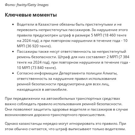
Фото: ftwitty/Getty Images
Ключевые моменты
Водители в Казахстане обязаны быть пристегнутыми и не
перевозить непристегнутых пассажиров. За нарушение этого
правила предусмотрен штраф в размере 5 МРП (18 460 тенге
на 2024 год), а при повторном нарушении в течение года - 10
МРП (36 920 тенге).
Пассажиры также несут ответственность за непристегнутый
ремень безопасности. Штраф для них составляет 2 МРП (7 384
тенге на 2024 год), при повторном нарушении в течение года -
10 МРП (73 840 тенге).
Согласно информации Департамента полиции Алматы,
ответственность за нарушение правил использования
ремней безопасности предусмотрена для всех лиц,
находящихся в автомобиле.
При передвижении на автомобильных транспортных средствах
важно соблюдать правило использования ремней безопасности.
Они позволяют защитить здоровье водителя и пассажиров в случае
возникновения дорожно-транспортного происшествия.
Однако казахстанцы нередко могут игнорировать это правило. При
этом обычно считается, что штраф выписывают только водителям.