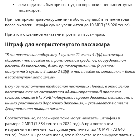
если водитель был пристегнут, но перевозил непристегнутых
пассажиров.
При повторном правонарушении (в обоих случаях) в течение года
после выписки штрафа сумма увеличится до 10 МРП (36 920 тенге).
При этом отдельное наказание грозит и пассажирам.
Штраф для непристегнутого пассажира
"В соответствии подпункту 1 пункта 21 главы 4 ПДД пассажиры
обязаны: «при поездке на транспортном средстве, оборудованном
ремнями безопасности, быть пристегнутыми ими (с учетом
подпункта 5 пункта 9 главы 2 ПДД), а при поездке на мотоцикле – быть
в застегнутом мотошлеме».
В случае неисполнения требования настоящих Правил, в отношении
пассажира так же составляется административный протокол
согласно статье 615 КоАП «Нарушение правил движения пешеходами и
иными участниками дорожного движения», – указывается в ответе
Департамента полиции Алматы.
Соответственно, пассажиров тоже могут наказать штрафом в
размере 2 МРП (7 384 тенге на 2024 год). А при повторном
нарушении в течение года сумма увеличится до 10 МРП (73 840
тенге). Ранее мы рассказывали, что в Казахстане планируют платить