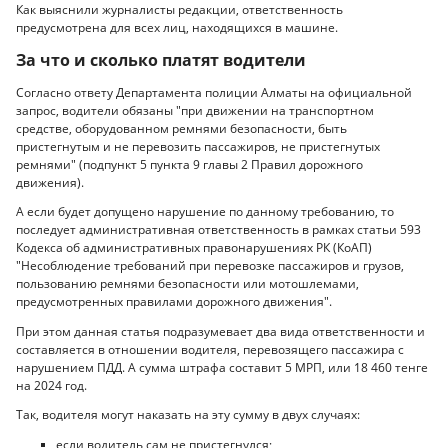
Как выяснили журналисты редакции, ответственность
предусмотрена для всех лиц, находящихся в машине.
За что и сколько платят водители
Согласно ответу Департамента полиции Алматы на официальной
запрос, водители обязаны "при движении на транспортном
средстве, оборудованном ремнями безопасности, быть
пристегнутым и не перевозить пассажиров, не пристегнутых
ремнями" (подпункт 5 пункта 9 главы 2 Правил дорожного
движения).
А если будет допущено нарушение по данному требованию, то
последует административная ответственность в рамках статьи 593
Кодекса об административных правонарушениях РК (КоАП)
"Несоблюдение требований при перевозке пассажиров и грузов,
пользованию ремнями безопасности или мотошлемами,
предусмотренных правилами дорожного движения".
При этом данная статья подразумевает два вида ответственности и
составляется в отношении водителя, перевозящего пассажира с
нарушением ПДД. А сумма штрафа составит 5 МРП, или 18 460 тенге
на 2024 год.
Так, водителя могут наказать на эту сумму в двух случаях:
если водитель сам не пристегнулся;