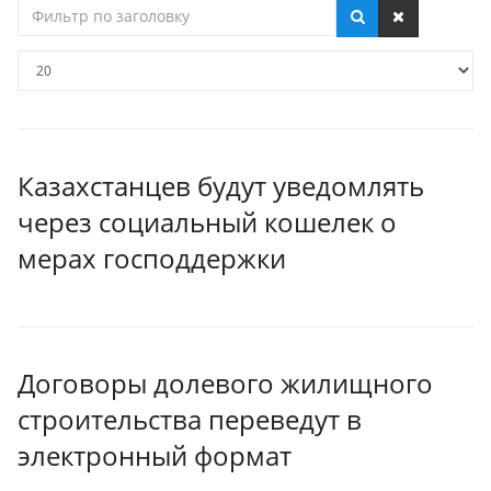
Фильтр
по
заголовку
Кол-
во
строк:
Казахстанцев будут уведомлять
через социальный кошелек о
мерах господдержки
Договоры долевого жилищного
строительства переведут в
электронный формат