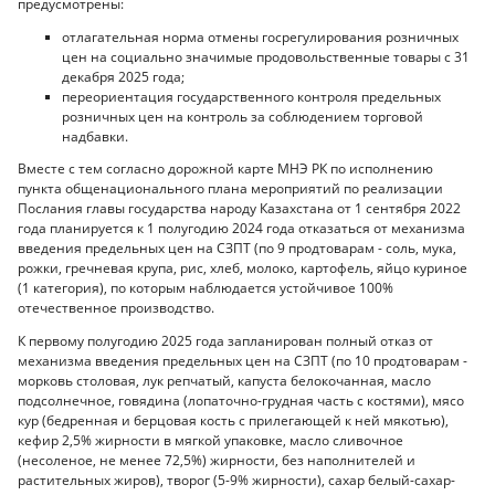
предусмотрены:
отлагательная норма отмены госрегулирования розничных
цен на социально значимые продовольственные товары с 31
декабря 2025 года;
переориентация государственного контроля предельных
розничных цен на контроль за соблюдением торговой
надбавки.
Вместе с тем согласно дорожной карте МНЭ РК по исполнению
пункта общенационального плана мероприятий по реализации
Послания главы государства народу Казахстана от 1 сентября 2022
года планируется к 1 полугодию 2024 года отказаться от механизма
введения предельных цен на СЗПТ (по 9 продтоварам - соль, мука,
рожки, гречневая крупа, рис, хлеб, молоко, картофель, яйцо куриное
(1 категория), по которым наблюдается устойчивое 100%
отечественное производство.
К первому полугодию 2025 года запланирован полный отказ от
механизма введения предельных цен на СЗПТ (по 10 продтоварам -
морковь столовая, лук репчатый, капуста белокочанная, масло
подсолнечное, говядина (лопаточно-грудная часть с костями), мясо
кур (бедренная и берцовая кость с прилегающей к ней мякотью),
кефир 2,5% жирности в мягкой упаковке, масло сливочное
(несоленое, не менее 72,5%) жирности, без наполнителей и
растительных жиров), творог (5-9% жирности), сахар белый-сахар-