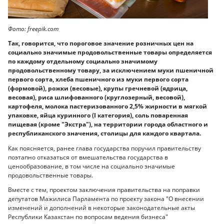
Фото: freepik.com
Так, говорится, что пороговое значение розничных цен на
социально значимые продовольственные товары определяется
по каждому отдельному социально значимому
продовольственному товару, за исключением муки пшеничной
первого сорта, хлеба пшеничного из муки первого сорта
(формовой), рожки (весовые), крупы гречневой (ядрица,
весовая), риса шлифованного (круглозерный, весовой),
картофеля, молока пастеризованного 2,5% жирности в мягкой
упаковке, яйца куринного (I категория), соль поваренная
пищевая (кроме "Экстра"), на территории города областного и
республиканского значения, столицы для каждого квартала.
Как поясняется, ранее глава государства поручил правительству
поэтапно отказаться от вмешательства государства в
ценообразование, в том числе на социально значимые
продовольственные товары.
Вместе с тем, проектом заключения правительства на поправки
депутатов Мажилиса Парламента по проекту закона "О внесении
изменений и дополнений в некоторые законодательные акты
Республики Казахстан по вопросам ведения бизнеса"