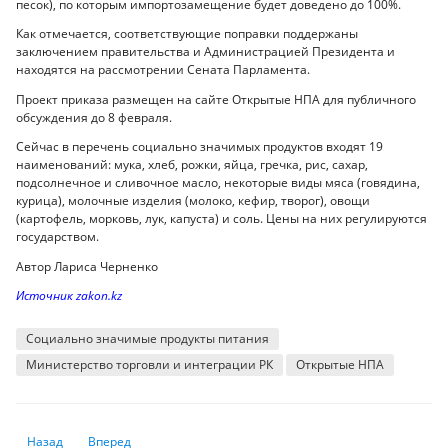
песок), по которым импортозамещение будет доведено до 100%.
Как отмечается, соответствующие поправки поддержаны
заключением правительства и Администрацией Президента и
находятся на рассмотрении Сената Парламента.
Проект приказа размещен на сайте Открытые НПА для публичного
обсуждения до 8 февраля.
Сейчас в перечень социально значимых продуктов входят 19
наименований: мука, хлеб, рожки, яйца, гречка, рис, сахар,
подсолнечное и сливочное масло, некоторые виды мяса (говядина,
курица), молочные изделия (молоко, кефир, творог), овощи
(картофель, морковь, лук, капуста) и соль. Цены на них регулируются
государством.
Автор Лариса Черненко
Источник zakon.kz
Социально значимые продукты питания
Министерство торговли и интеграции РК
Открытые НПА
Предыдущий: Экономика США игнорирует прогнозы о рецессии
Следующий: Токаев заслушал отчет Смаилова о развитии Ка
Назад
Вперед