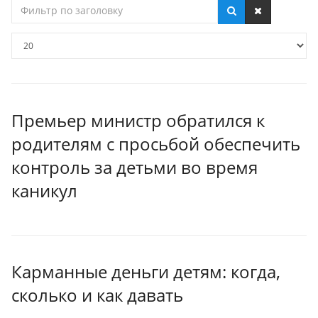
Фильтр
по
заголовку
Кол-
во
строк:
Премьер министр обратился к
родителям с просьбой обеспечить
контроль за детьми во время
каникул
Карманные деньги детям: когда,
сколько и как давать