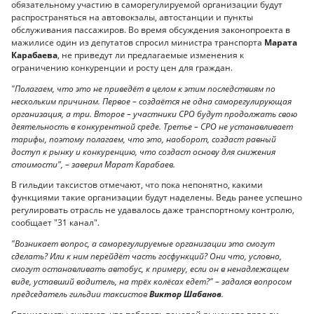
обязательному участию в саморегулируемой организации будут
распространяться на автовокзалы, автостанции и пункты
обслуживания пассажиров. Во время обсуждения законопроекта в
мажилисе один из депутатов спросил министра транспорта
Марата
Карабаева
, не приведут ли предлагаемые изменения к
ограничению конкуренции и росту цен для граждан.
"Полагаем, что это не приведёт в целом к этим последствиям по
нескольким причинам. Первое – создаётся не одна саморегулирующая
организация, а три. Второе – участники СРО будут продолжать свою
деятельность в конкурентной среде. Третье – СРО не устанавливает
тарифы, поэтому полагаем, что это, наоборот, создаст равный
доступ к рынку и конкуренцию, что создаст основу для снижения
стоимости", – заверил Марат Карабаев.
В гильдии таксистов отмечают, что пока непонятно, какими
функциями такие организации будут наделены. Ведь ранее успешно
регулировать отрасль не удавалось даже транспортному контролю,
сообщает "31 канал".
"Возникает вопрос, а саморегулируемые организации это смогут
сделать? Или к ним перейдёт часть госфункций? Они что, условно,
смогут останавливать автобус, к примеру, если он в ненадлежащем
виде, уставший водитель, на трёх колёсах едет?" – задался вопросом
председатель гильдии таксистов
Виктор Шабанов
.