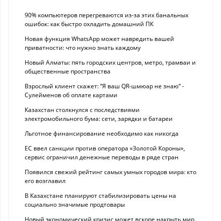
90% компьютеров перегреваются из-за этих банальных
ошибок: как быстро охладить домашний ПК
Новая функция WhatsApp может навредить вашей
приватности: что нужно знать каждому
Новый Алматы: пять городских центров, метро, трамваи и
общественные пространства
Взрослый клиент скажет: “Я ваш QR-шмюар не знаю“ -
Сулейменов об оплате картами
Казахстан столкнулся с последствиями
электромобильного бума: сети, зарядки и батареи
Льготное финансирование необходимо как никогда
ЕС ввел санкции против оператора «Золотой Короны»,
сервис ограничил денежные переводы в ряде стран
Появился свежий рейтинг самых умных городов мира: кто
его возглавил
В Казахстане планируют стабилизировать цены на
социально значимые продтовары
Новый экономический кризис может вскоре накрыть мир