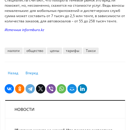
Специалисты считают, что побороть теневой рынок это вряд ли
поможет, но, несомненно, скажется на стоимости услуг. Ведь взносы
немаленькие: для мобильных приложений и диспетчерских служб
сумма может составить от 7 тысяч до 2,5 млн тенге, в зависимости от
количества заказов, для автовокзалов – от 55 до 258 тысяч тенге.
Источник informburo.kz
налоги
общество
цены
тарифы
Такси
Предыдущий: Готов ли Алматы к разрушительным землетрясениям, о
Следующий: Казахстан признан одной из лучших стран для
Назад
Вперед
НОВОСТИ