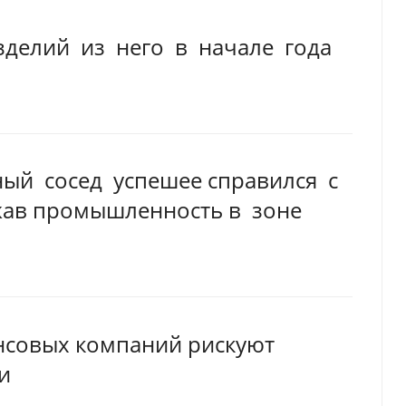
зделий из него в начале года
ный сосед успешее справился с
ржав промышленность в зоне
нсовых компаний рискуют
и