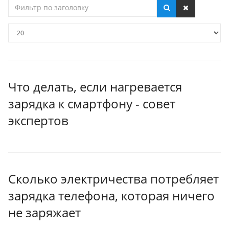
Фильтр
по
заголовку
Кол-
во
строк:
Что делать, если нагревается
зарядка к смартфону - совет
экспертов
Сколько электричества потребляет
зарядка телефона, которая ничего
не заряжает