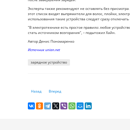
Эксперты также рекомендуют не оставлять без присмотра
этот список входят выпрямители для волос, плойки, элект
использования такие устройства следует сразу отключать 
"В электротехнике есть простое правило: любое устройств
стать источником возгорания", – подытожил Хайн.
Автор Денис Пономаренко
Источник unian.net
зарядное устройство
Предыдущий: 5 способов проверить, не следят ли за вам
Следующий: Функции Windows, о которых мало
Назад
Вперед