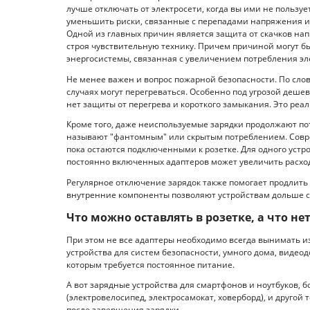
лучше отключать от электросети, когда вы ими не пользуе
уменьшить риски, связанные с перепадами напряжения и 
Одной из главных причин является защита от скачков нап
строя чувствительную технику. Причем причиной могут бы
энергосистемы, связанная с увеличением потребления эл
Не менее важен и вопрос пожарной безопасности. По сло
случаях могут перегреваться. Особенно под угрозой деше
нет защиты от перегрева и короткого замыкания. Это реа
Кроме того, даже неиспользуемые зарядки продолжают по
называют "фантомным" или скрытым потреблением. Соврем
пока остаются подключенными к розетке. Для одного устр
постоянно включенных адаптеров может увеличить расход
Регулярное отключение зарядок также помогает продлить
внутренние компоненты позволяют устройствам дольше с
Что можно оставлять в розетке, а что не
При этом не все адаптеры необходимо всегда вынимать и
устройства для систем безопасности, умного дома, видео
которым требуется постоянное питание.
А вот зарядные устройства для смартфонов и ноутбуков,
(электровелосипед, электросамокат, ховерборд), и друго
после завершения зарядки.