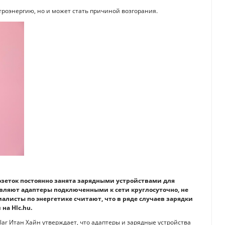
ктроэнергию, но и может стать причиной возгорания.
озеток постоянно занята зарядными устройствами для
авляют адаптеры подключенными к сети круглосуточно, не
алисты по энергетике считают, что в ряде случаев зарядки
на Hlc.hu.
olar Итан Хайн утверждает, что адаптеры и зарядные устройства