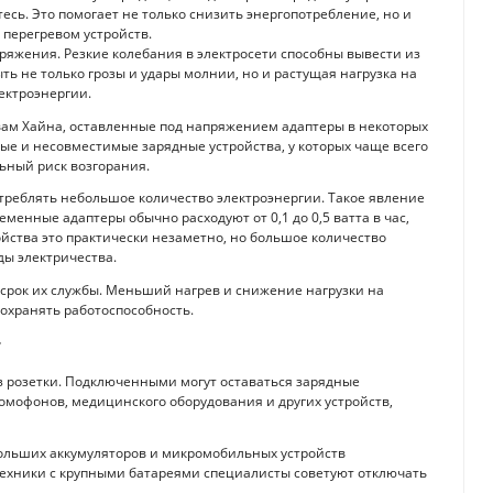
тесь. Это помогает не только снизить энергопотребление, но и
перегревом устройств.
ряжения. Резкие колебания в электросети способны вывести из
ть не только грозы и удары молнии, но и растущая нагрузка на
ектроэнергии.
вам Хайна, оставленные под напряжением адаптеры в некоторых
вые и несовместимые зарядные устройства, у которых чаще всего
льный риск возгорания.
треблять небольшое количество электроэнергии. Такое явление
енные адаптеры обычно расходуют от 0,1 до 0,5 ватта в час,
ойства это практически незаметно, но большое количество
ы электричества.
 срок их службы. Меньший нагрев и снижение нагрузки на
охранять работоспособность.
т
з розетки. Подключенными могут оставаться зарядные
домофонов, медицинского оборудования и других устройств,
 больших аккумуляторов и микромобильных устройств
й техники с крупными батареями специалисты советуют отключать