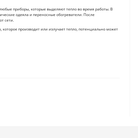
 любые приборы, которые выделяют тепло во время работы. В
рические одеяла и переносные обогреватели. После
от сети.
о, которое производит или излучает тепло, потенциально может
и через веб-камеру
 кто знает