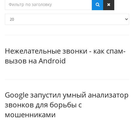
Фильтр
по
заголовку
Кол-
во
строк:
Нежелательные звонки - как спам-
вызов на Android
Google запустил умный анализатор
звонков для борьбы с
мошенниками