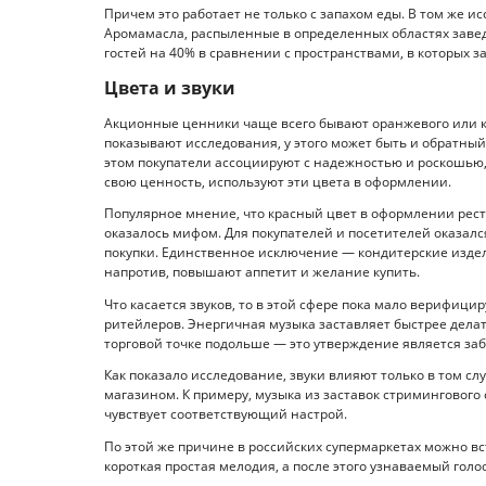
Причем это работает не только с запахом еды. В том же и
Аромамасла, распыленные в определенных областях заве
гостей на 40% в сравнении с пространствами, в которых з
Цвета и звуки
Акционные ценники чаще всего бывают оранжевого или кр
показывают исследования, у этого может быть и обратны
этом покупатели ассоциируют с надежностью и роскошью, 
свою ценность, используют эти цвета в оформлении.
Популярное мнение, что красный цвет в оформлении ресто
оказалось мифом. Для покупателей и посетителей оказалс
покупки. Единственное исключение — кондитерские издел
напротив, повышают аппетит и желание купить.
Что касается звуков, то в этой сфере пока мало верифиц
ритейлеров. Энергичная музыка заставляет быстрее делат
торговой точке подольше — это утверждение является за
Как показало исследование, звуки влияют только в том сл
магазином. К примеру, музыка из заставок стримингового с
чувствует соответствующий настрой.
По этой же причине в российских супермаркетах можно в
короткая простая мелодия, а после этого узнаваемый голос