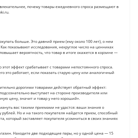
влекательнее, почему товары ежедневного спроса размещают в
i.ru.
купать больше. Это давний прием (ему около 100 лет), о нем
. Как показывают исследования, некруглое число на ценниках
повышает вероятность, что товар в итоге окажется в корзине —
 этот эффект срабатывает с товарами непостоянного спроса.
го это работает, если показать старую цену или аналогичный
ительно дорогими товарами действует обратный эффект:
 подсознательно выступает на стороне производителя или
ную цену, значит и товар у него хороший».
бмануть вас такими приемами не удастся: ваши знания о
 рублей. Но и на такого покупателя найдется прием, способный
та, который заставляет покупателя усомниться в своих знаниях
газин. Находите две подходящие пары, но у одной цена — 15