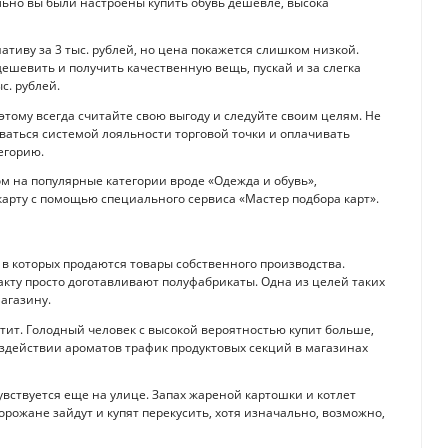
чально вы были настроены купить обувь дешевле, высока
тиву за 3 тыс. рублей, но цена покажется слишком низкой.
дешевить и получить качественную вещь, пускай и за слегка
с. рублей.
тому всегда считайте свою выгоду и следуйте своим целям. Не
ваться системой лояльности торговой точки и оплачивать
егорию.
 на популярные категории вроде «Одежда и обувь»,
карту с помощью специального сервиса «Мастер подбора карт».
 в которых продаются товары собственного производства.
факту просто доготавливают полуфабрикаты. Одна из целей таких
агазину.
етит. Голодный человек с высокой вероятностью купит больше,
оздействии ароматов трафик продуктовых секций в магазинах
увствуется еще на улице. Запах жареной картошки и котлет
орожане зайдут и купят перекусить, хотя изначально, возможно,