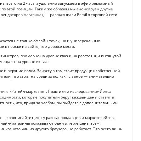
ны всего на 2 часа и удаленно запускаем в эфир рекламный
ж по этой позиции. Таким же образом мы анонсируем другие
ендаторов магазина», — рассказывали Retail в торговой сети
асается не только офлайн-точек, но и универсальных
е в поиске на сайте, тем дороже место.
нтиметров, примерно на уровне глаз и на расстоянии вытянутой
мещают на уровне их глаз.
е и верхние полки. Зачастую там стоит продукция собственной
ители, что стоят на средних полках. Главное — внимательно
 книге «Ритейл-маркетинг. Практики и исследования» Йенса
одимости, которые покупатели берут каждый день, ставят в
оятность, что, придя за хлебом, вы выйдете с дополнительными
 — сравнивайте цены у разных продавцов и маркетплейсов.
нлайн-магазины показывают одни и те же цены всем
инкогнито или из другого браузера, не работает. Это всего лишь