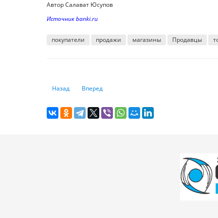
Автор Салават Юсупов
Источник banki.ru
покупатели
продажи
магазины
Продавцы
т
Предыдущий: Кто из айтишников в Казахстане зарабаты
Следующий: Как подготовить свой бизнес к бу
Назад
Вперед