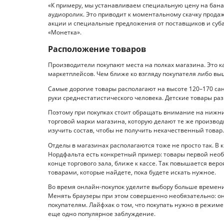
«К примеру, мы устанавливаем специальную цену на бана
аудиоролик. Это приводит к моментальному скачку прода
акции и специальные предложения от поставщиков и субар
«Монетка».
Расположение товаров
Производители покупают места на полках магазина. Это к
маркетплейсов. Чем ближе ко взгляду покупателя либо выш
Самые дорогие товары располагают на высоте 120–170 са
руки среднестатистического человека. Детские товары раз
Поэтому при покупках стоит обращать внимание на нижни
торговой марки магазина, которую делают те же производ
изучить состав, чтобы не получить некачественный товар.
Отделы в магазинах располагаются тоже не просто так. В
Нордфальта есть конкретный пример: товары первой необх
конце торгового зала, ближе к кассе. Так повышается вер
товарами, которые найдете, пока будете искать нужное.
Во время онлайн-покупок уделите выбору больше времени
Менять браузеры при этом совершенно необязательно: о
покупателям. Лайфхак о том, что покупать нужно в режиме 
еще одно популярное заблуждение.