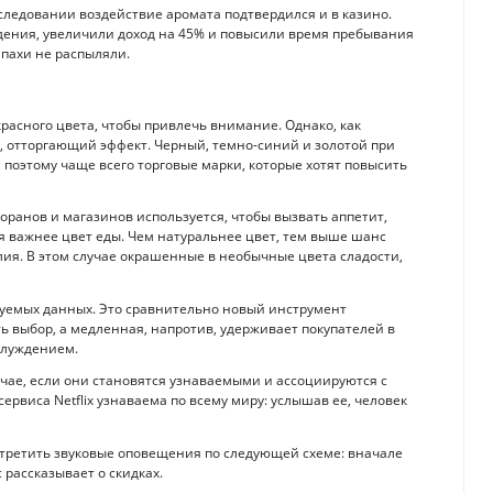
сследовании воздействие аромата подтвердился и в казино.
дения, увеличили доход на 45% и повысили время пребывания
апахи не распыляли.
асного цвета, чтобы привлечь внимание. Однако, как
й, отторгающий эффект. Черный, темно-синий и золотой при
поэтому чаще всего торговые марки, которые хотят повысить
ранов и магазинов используется, чтобы вызвать аппетит,
я важнее цвет еды. Чем натуральнее цвет, тем выше шанс
ия. В этом случае окрашенные в необычные цвета сладости,
ируемых данных. Это сравнительно новый инструмент
ь выбор, а медленная, напротив, удерживает покупателей в
блуждением.
учае, если они становятся узнаваемыми и ассоциируются с
ервиса Netflix узнаваема по всему миру: услышав ее, человек
стретить звуковые оповещения по следующей схеме: вначале
 рассказывает о скидках.