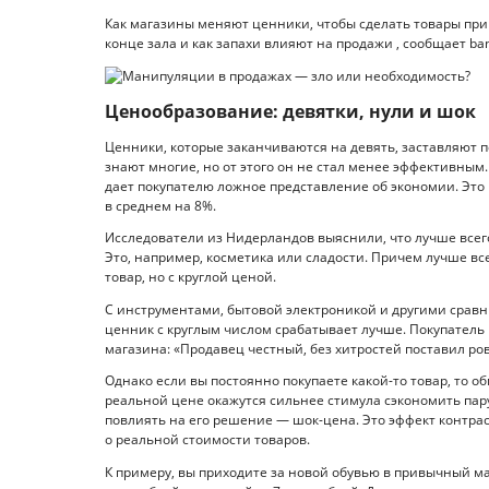
Как магазины меняют ценники, чтобы сделать товары при
конце зала и как запахи влияют на продажи , сообщает bank
Ценообразование: девятки, нули и шок
Ценники, которые заканчиваются на девять, заставляют по
знают многие, но от этого он не стал менее эффективным
дает покупателю ложное представление об экономии. Это 
в среднем на 8%.
Исследователи из Нидерландов выяснили, что лучше всего
Это, например, косметика или сладости. Причем лучше все
товар, но с круглой ценой.
С инструментами, бытовой электроникой и другими сравн
ценник с круглым числом срабатывает лучше. Покупатель
магазина: «Продавец честный, без хитростей поставил ров
Однако если вы постоянно покупаете какой-то товар, то о
реальной цене окажутся сильнее стимула сэкономить пару
повлиять на его решение — шок-цена. Это эффект контрас
о реальной стоимости товаров.
К примеру, вы приходите за новой обувью в привычный ма