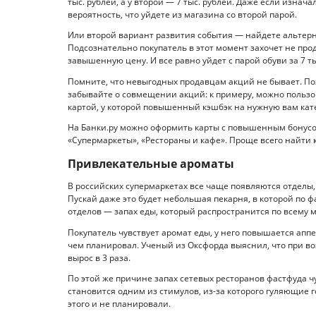
тыс. рублей, а у второй — 7 тыс. рублей. Даже если изна
вероятность, что уйдете из магазина со второй парой.
Или второй вариант развития события — найдете альтерна
Подсознательно покупатель в этот момент захочет не про
завышенную цену. И все равно уйдет с парой обуви за 7 ты
Помните, что невыгодных продавцам акций не бывает. Поэ
забывайте о совмещении акций: к примеру, можно пользо
картой, у которой повышенный кэшбэк на нужную вам кат
На Банки.ру можно оформить карты с повышенным бонусом
«Супермаркеты», «Рестораны и кафе». Проще всего найти 
Привлекательные ароматы
В российских супермаркетах все чаще появляются отделы,
Пускай даже это будет небольшая пекарня, в которой по 
отделов — запах еды, который распространится по всему м
Покупатель чувствует аромат еды, у него повышается апп
чем планировал. Ученый из Оксфорда выяснил, что при в
вырос в 3 раза.
По этой же причине запах сетевых ресторанов фастфуда ч
становится одним из стимулов, из-за которого гуляющие г
этого и не планировали.