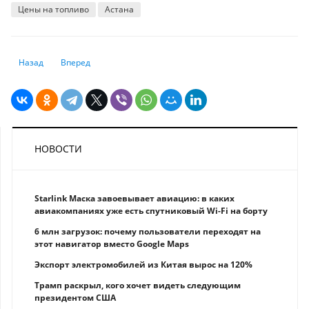
Цены на топливо
Астана
Предыдущий: В Нацбанке РК прокомментировали влияние высокого 
Следующий: О чем договорились главы правительств Казах
Назад
Вперед
НОВОСТИ
Starlink Маска завоевывает авиацию: в каких
авиакомпаниях уже есть спутниковый Wi-Fi на борту
6 млн загрузок: почему пользователи переходят на
этот навигатор вместо Google Maps
Экспорт электромобилей из Китая вырос на 120%
Трамп раскрыл, кого хочет видеть следующим
президентом США