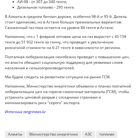
АИ-98 - от 307 до 340 тенге;
Дизельное топливо - 295 тенге.
В Алматы в среднем бензин дороже, особенно 98-й и 95-й. Дизель
стоит одинаково, но в Астане больше премиальных вариантов.
Сжиженный газ пока остается на уровне 84 тенге в Астане.
Напомним, что с 1 февраля оптовая цена на газ вырастет с 45 158
тенге до 51 932 тенге за тонну, что приведет к увеличению
розничной стоимости на 6-21 тенге в зависимости от региона.
Поэтапная либерализация неизбежно приведет к повышению цен,
но власти обещают социальную поддержку для уязвимых слоев
населения и сельхозпроизводителей.
Мы будем следить за развитием ситуации на рынке ГСМ.
Напомним, Министерство энергетики объявило о планах поэтапной
либерализации цен на горюче-смазочные материалы (ГСМ), чтобы
устранить ценовой разрыв с соседними странами и
минимизировать риск "серого" экспорта.
Источник tengrinews.kz
Алматы
Министерство энергетики
АЗС
топливо