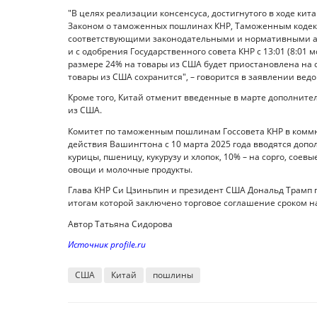
"В целях реализации консенсуса, достигнутого в ходе кит
Законом о таможенных пошлинах КНР, Таможенным кодекс
соответствующими законодательными и нормативными ак
и с одобрения Государственного совета КНР с 13:01 (8:01
размере 24% на товары из США будет приостановлена на 
товары из США сохранится", – говорится в заявлении ведо
Кроме того, Китай отменит введенные в марте дополнит
из США.
Комитет по таможенным пошлинам Госсовета КНР в коммюни
действия Вашингтона с 10 марта 2025 года вводятся допо
курицы, пшеницу, кукурузу и хлопок, 10% – на сорго, соев
овощи и молочные продукты.
Глава КНР Си Цзиньпин и президент США Дональд Трамп п
итогам которой заключено торговое соглашение сроком на
Автор Татьяна Сидорова
Источник profile.ru
США
Китай
пошлины