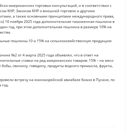
айско-американских торговых консультаций, и в соответствии с
ом КНР, Законом КНР о внешней торговле и другими
тами, а также основными принципами международного права,
 мск) 10 ноября 2025 года дополнительная таможенная пошлина в
один год, при этом дополнительная пошлина в размере 10% на
мства.
ельные пошлины 10 и 15% на сельскохозяйственную продукцию
ке №2 от 4 марта 2025 года объявлял, что в ответ на
лнительные ставки на ряд американских товаров: 15% – на мясо
ые бобы, свинину, говядину, продукты водного промысла, фрукты,
ровели встречу на южнокорейской авиабазе Кимхэ в Пусане, по
 год.