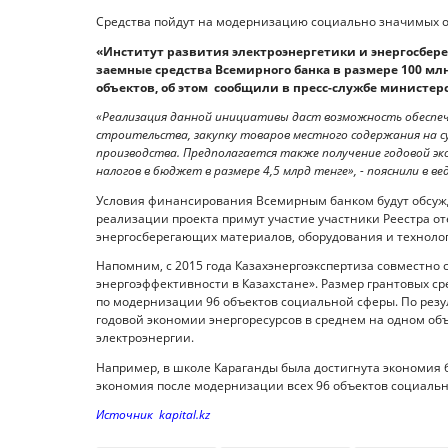
Средства пойдут на модернизацию социально значимых о
«Институт развития электроэнергетики и энергосбер
заемные средства Всемирного банка в размере 100 м
объектов, об этом сообщили в пресс-службе министер
«Реализация данной инициативы даст возможность обеспеч
строительства, закупку товаров местного содержания на с
производства. Предполагается также получение годовой эк
налогов в бюджет в размере 4,5 млрд тенге», - пояснили в ве
Условия финансирования Всемирным банком будут обсужда
реализации проекта примут участие участники Реестра о
энергосберегающих материалов, оборудования и техноло
Напомним, с 2015 года Казахэнергоэкспертиза совместн
энергоэффективности в Казахстане». Размер грантовых сре
по модернизации 96 объектов социальной сферы. По рез
годовой экономии энергоресурсов в среднем на одном объ
электроэнергии.
Например, в школе Караганды была достигнута экономия б
экономия после модернизации всех 96 объектов социальн
Источник kapital.kz