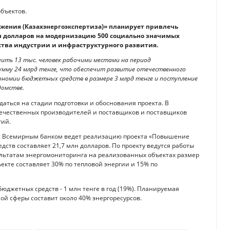
бъектов.
ежения (Казахэнергоэкспертиза)» планирует привлечь
лн долларов на модернизацию 500 социально значимых
ства индустрии и инфраструктурного развития.
ить 13 тыс. человек рабочими местами на период
умму 24 млрд тенге, что обеспечит развитие отечественного
ономии бюджетных средств в размере 3 млрд тенге и поступление
домстве.
ться на стадии подготовки и обоснования проекта. В
течественных производителей и поставщиков и поставщиков
гий.
о с Всемирным банком ведет реализацию проекта «Повышение
дств составляет 21,7 млн долларов. По проекту ведутся работы
ультатам энергомониторинга на реализованных объектах размер
екте составляет 30% по тепловой энергии и 15% по
юджетных средств - 1 млн тенге в год (19%). Планируемая
ой сферы составит около 40% энергоресурсов.