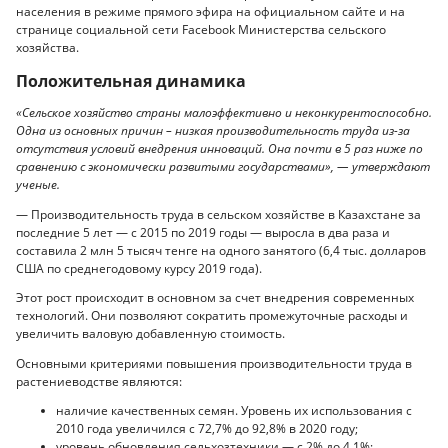
населения в режиме прямого эфира на официальном сайте и на
странице социальной сети Facebook Министерства сельского
хозяйства.
Положительная динамика
«Сельское хозяйство страны малоэффективно и неконкурентоспособно.
Одна из основных причин – низкая производительность труда из-за
отсутствия условий внедрения инноваций. Она почти в 5 раз ниже по
сравнению с экономически развитыми государствами», — утверждают
ученые.
— Производительность труда в сельском хозяйстве в Казахстане за
последние 5 лет — с 2015 по 2019 годы — выросла в два раза и
составила 2 млн 5 тысяч тенге на одного занятого (6,4 тыс. долларов
США по среднегодовому курсу 2019 года).
Этот рост происходит в основном за счет внедрения современных
технологий. Они позволяют сократить промежуточные расходы и
увеличить валовую добавленную стоимость.
Основными критериями повышения производительности труда в
растениеводстве являются:
наличие качественных семян. Уровень их использования с
2010 года увеличился с 72,7% до 92,8% в 2020 году;
уровень обновления сельхозтехники — с 2% до 4,1%;