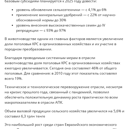
базовым субсидиям планируется к 2025 году довести:
уровень обновления сельхозтехники — с 4,1% до 6%
применение минеральных удобрений — с 22% от научно-
обоснованной нормы до 30%
уровень внесения высококачественных семян до IV
репродукции — с 93% до 97%
В животноводстве одним из главных факторов является увеличение
доли поголовья КРС в организованных хозяйствах и их участие в
породном преобразовании.
Благодаря проводимым системным мерам в отрасли
животноводства доля поголовья КРС в организованных хозяйствах
ежегодно увеличивается. Сегодня она составляет 46% от общего
поголовья. Для сравнения: в 2010 году этот показатель составлял
всего 19%.
Техническое и технологическое перевооружение отрасли, несмотря
на кризис прошлого года, связанный с пандемией, позволил
обеспечить положительную динамику роста практически по всем
макропоказателям в отрасли АПК.
Объем валовой продукции сельского хозяйства увеличился на 5,6% и
составил 6,3 трлн тенге
Это наибольший рост среди стран Евразийского экономического