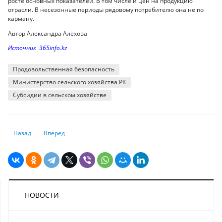
росте основных показателей. В том числе и цен на продукцию
отрасли. В несезонные периоды рядовому потребителю она не по
карману.
Автор Александра Алёхова
Источник 365info.kz
Продовольственная безопасность
Министерство сельского хозяйства РК
Субсидии в сельском хозяйстве
Предыдущий: Освоить новые навыки готовы 77% сотрудников
Следующий: В Пекине рассказали, какой должна быть конк
Назад
Вперед
НОВОСТИ