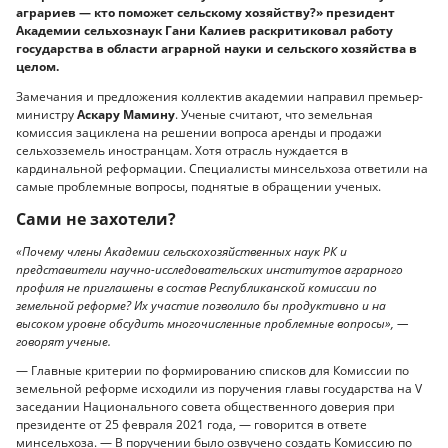
аграриев — кто поможет сельскому хозяйству?» президент
Академии сельхознаук Гани Калиев раскритиковал работу
государства в области аграрной науки и сельского хозяйства в
целом.
Замечания и предложения коллектив академии направил премьер-
министру
Аскару Мамину
. Ученые считают, что земельная
комиссия зациклена на решении вопроса аренды и продажи
сельхозземель иностранцам. Хотя отрасль нуждается в
кардинальной реформации. Специалисты минсельхоза ответили на
самые проблемные вопросы, поднятые в обращении ученых.
Сами не захотели?
«Почему члены Академии сельскохозяйственных наук РК и
представители научно-исследовательских институтов аграрного
профиля не приглашены в состав Республиканской комиссии по
земельной реформе? Их участие позволило бы продуктивно и на
высоком уровне обсудить многочисленные проблемные вопросы», —
говорят ученые.
— Главные критерии по формированию списков для Комиссии по
земельной реформе исходили из поручения главы государства на V
заседании Национального совета общественного доверия при
президенте от 25 февраля 2021 года, — говорится в ответе
минсельхоза. — В поручении было озвучено создать Комиссию по