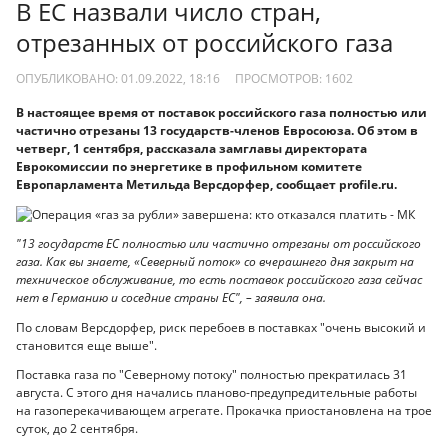
В ЕС назвали число стран,
отрезанных от российского газа
ОПУБЛИКОВАНО: 01.09.2022, 18:16
ПРОСМОТРОВ:
1602
В настоящее время от поставок российского газа полностью или
частично отрезаны 13 государств-членов Евросоюза. Об этом в
четверг, 1 сентября, рассказала замглавы директората
Еврокомиссии по энергетике в профильном комитете
Европарламента Метильда Версдорфер, сообщает profile.ru.
"13 государств ЕС полностью или частично отрезаны от российского
газа. Как вы знаете, «Северный поток» со вчерашнего дня закрыт на
техническое обслуживание, то есть поставок российского газа сейчас
нет в Германию и соседние страны ЕС", – заявила она.
По словам Версдорфер, риск перебоев в поставках "очень высокий и
становится еще выше".
Поставка газа по "Северному потоку" полностью прекратилась 31
августа. С этого дня начались планово-предупредительные работы
на газоперекачивающем агрегате. Прокачка приостановлена на трое
суток, до 2 сентября.