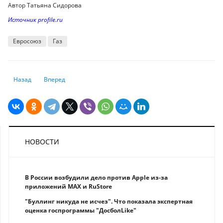
Автор Татьяна Сидорова
Источник profile.ru
Евросоюз
Газ
Предыдущий: Евросоюз столкнулся с рекордным ростом цен
Следующий: Это очень смелый шаг" – глава Минторговли 
Назад
Вперед
НОВОСТИ
В России возбудили дело против Apple из-за
приложений MAX и RuStore
"Буллинг никуда не исчез". Что показала экспертная
оценка госпрограммы "ДосболLike"