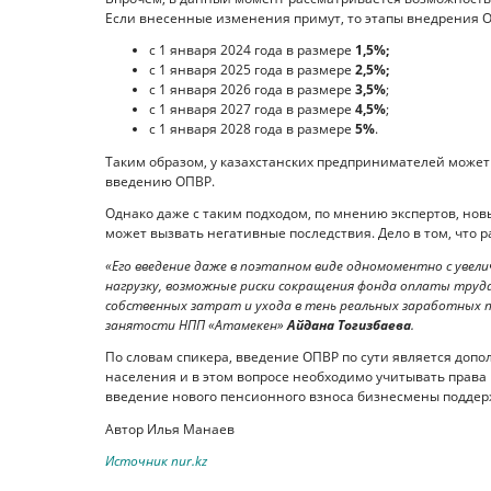
Если внесенные изменения примут, то этапы внедрения О
с 1 января 2024 года в размере
1,5%;
с 1 января 2025 года в размере
2,5%;
с 1 января 2026 года в размере
3,5%
;
с 1 января 2027 года в размере
4,5%
;
с 1 января 2028 года в размере
5%
.
Таким образом, у казахстанских предпринимателей может 
введению ОПВР.
Однако даже с таким подходом, по мнению экспертов, нов
может вызвать негативные последствия. Дело в том, что р
«Его введение даже в поэтапном виде одномоментно с увел
нагрузку, возможные риски сокращения фонда оплаты труда
собственных затрат и ухода в тень реальных заработных 
занятости НПП «Атамекен»
Айдана Тогизбаева
.
По словам спикера, введение ОПВР по сути является доп
населения и в этом вопросе необходимо учитывать права
введение нового пенсионного взноса бизнесмены поддер
Автор Илья Манаев
Источник nur.kz