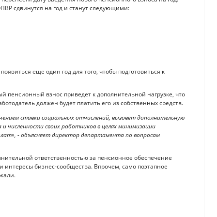
ПВР сдвинутся на год и станут следующими:
появиться еще один год для того, чтобы подготовиться к
ый пенсионный взнос приведет к дополнительной нагрузке, что
аботодатель должен будет платить его из собственных средств.
ичением ставки социальных отчислений, вызовет дополнительную
 и численности своих работников в целях минимизации
плат», - объясняет директор департамента по вопросам
олнительной ответственностью за пенсионное обеспечение
 и интересы бизнес-сообщества. Впрочем, само поэтапное
жали.