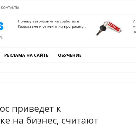
КОНТАКТЫ
Почему автолизинг не сработал в
И
Казахстане и отменят ли программу...
м
ч
РЕКЛАМА НА САЙТЕ
ОБУЧЕНИЕ
с приведет к
ке на бизнес, считают
ы