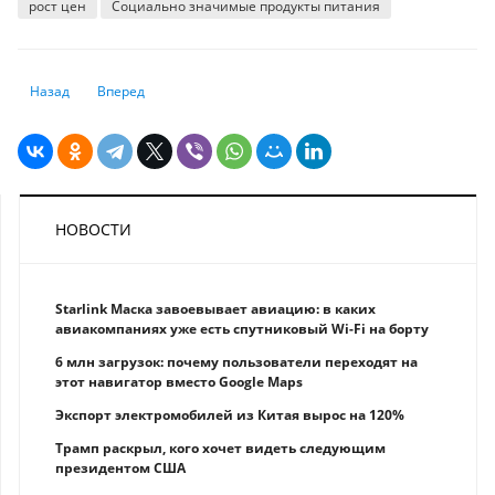
рост цен
Социально значимые продукты питания
Предыдущий: Сколько каждый казахстанец заплатит из своего карма
Следующий: Пороги для использования пенсионных накопле
Назад
Вперед
НОВОСТИ
Starlink Маска завоевывает авиацию: в каких
авиакомпаниях уже есть спутниковый Wi-Fi на борту
6 млн загрузок: почему пользователи переходят на
этот навигатор вместо Google Maps
Экспорт электромобилей из Китая вырос на 120%
Трамп раскрыл, кого хочет видеть следующим
президентом США