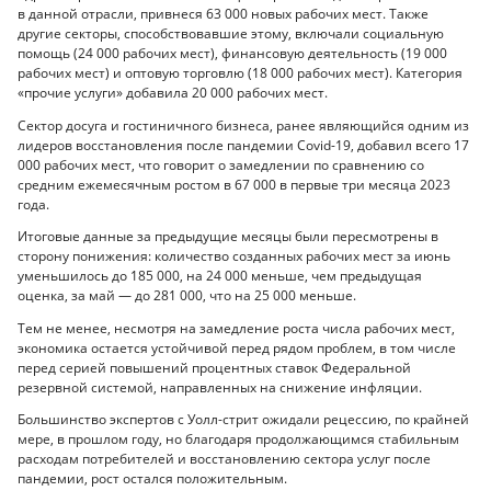
в данной отрасли, привнеся 63 000 новых рабочих мест. Также
другие секторы, способствовавшие этому, включали социальную
помощь (24 000 рабочих мест), финансовую деятельность (19 000
рабочих мест) и оптовую торговлю (18 000 рабочих мест). Категория
«прочие услуги» добавила 20 000 рабочих мест.
Сектор досуга и гостиничного бизнеса, ранее являющийся одним из
лидеров восстановления после пандемии Covid-19, добавил всего 17
000 рабочих мест, что говорит о замедлении по сравнению со
средним ежемесячным ростом в 67 000 в первые три месяца 2023
года.
Итоговые данные за предыдущие месяцы были пересмотрены в
сторону понижения: количество созданных рабочих мест за июнь
уменьшилось до 185 000, на 24 000 меньше, чем предыдущая
оценка, за май — до 281 000, что на 25 000 меньше.
Тем не менее, несмотря на замедление роста числа рабочих мест,
экономика остается устойчивой перед рядом проблем, в том числе
перед серией повышений процентных ставок Федеральной
резервной системой, направленных на снижение инфляции.
Большинство экспертов с Уолл-стрит ожидали рецессию, по крайней
мере, в прошлом году, но благодаря продолжающимся стабильным
расходам потребителей и восстановлению сектора услуг после
пандемии, рост остался положительным.