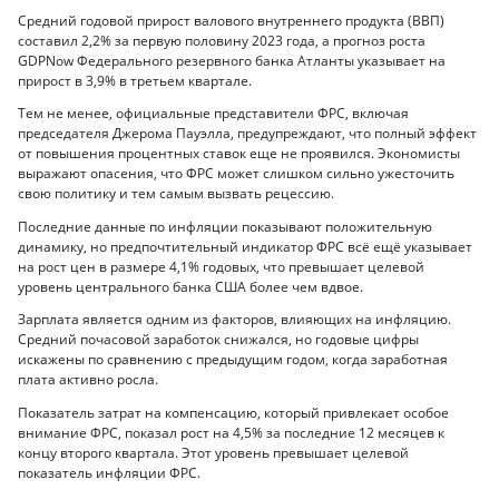
Средний годовой прирост валового внутреннего продукта (ВВП)
составил 2,2% за первую половину 2023 года, а прогноз роста
GDPNow Федерального резервного банка Атланты указывает на
прирост в 3,9% в третьем квартале.
Тем не менее, официальные представители ФРС, включая
председателя Джерома Пауэлла, предупреждают, что полный эффект
от повышения процентных ставок еще не проявился. Экономисты
выражают опасения, что ФРС может слишком сильно ужесточить
свою политику и тем самым вызвать рецессию.
Последние данные по инфляции показывают положительную
динамику, но предпочтительный индикатор ФРС всё ещё указывает
на рост цен в размере 4,1% годовых, что превышает целевой
уровень центрального банка США более чем вдвое.
Зарплата является одним из факторов, влияющих на инфляцию.
Средний почасовой заработок снижался, но годовые цифры
искажены по сравнению с предыдущим годом, когда заработная
плата активно росла.
Показатель затрат на компенсацию, который привлекает особое
внимание ФРС, показал рост на 4,5% за последние 12 месяцев к
концу второго квартала. Этот уровень превышает целевой
показатель инфляции ФРС.