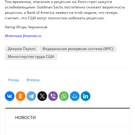
Тем временем, опасения о рецессии на Уолл-стрит кажутся
ослабевающими. Goldman Sachs постепенно снижает вероятность
рецессии, а Bank of America заявил на этой неделе, что теперь
считает, что США могут полностью избежать рецессии.
Автор Игорь Черненков
Источник finversia.ru
Джером Пауэлл
Федеральная резервная система (ФРС)
Министерство труда США
Предыдущий: Экономика продолжает находиться в зоне перегрева - Jus
Следующий: Индия – это новый Китай
Назад
Вперед
НОВОСТИ