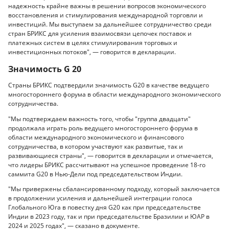
надежность крайне важны в решении вопросов экономического
восстановления и стимулирования международной торговли и
инвестиций. Мы выступаем за дальнейшее сотрудничество среди
стран БРИКС для усиления взаимосвязи цепочек поставок и
платежных систем в целях стимулирования торговых и
инвестиционных потоков", — говорится в декларации.
Значимость G 20
Страны БРИКС подтвердили значимость G20 в качестве ведущего
многостороннего форума в области международного экономического
сотрудничества.
"Мы подтверждаем важность того, чтобы "группа двадцати"
продолжала играть роль ведущего многостороннего форума в
области международного экономического и финансового
сотрудничества, в котором участвуют как развитые, так и
развивающиеся страны", — говорится в декларации и отмечается,
что лидеры БРИКС рассчитывают на успешное проведение 18-го
саммита G20 в Нью-Дели под председательством Индии.
"Мы привержены сбалансированному подходу, который заключается
в продолжении усиления и дальнейшей интеграции голоса
Глобального Юга в повестку дня G20 как при председательстве
Индии в 2023 году, так и при председательстве Бразилии и ЮАР в
2024 и 2025 годах", — сказано в документе.