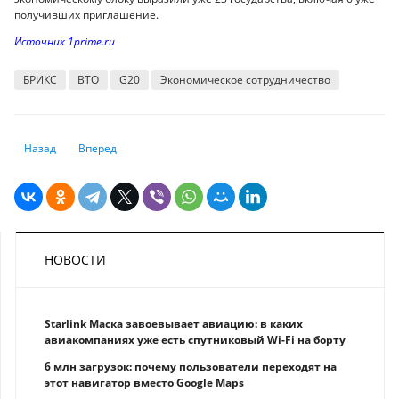
получивших приглашение.
Источник 1prime.ru
БРИКС
ВТО
G20
Экономическое сотрудничество
Предыдущий: Путин заверил, что работа над созданием валюты БРИК
Следующий: Аграрии просят страховую защиту и отраслево
Назад
Вперед
НОВОСТИ
Starlink Маска завоевывает авиацию: в каких
авиакомпаниях уже есть спутниковый Wi-Fi на борту
6 млн загрузок: почему пользователи переходят на
этот навигатор вместо Google Maps