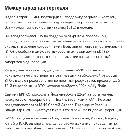
Международная торговля
Лидеры стран БРИКС подтвердили поддержку открытой, честной,
основанной на правилах международной торговой системе со
Всемирной торговой организацией (ВТО) в основе.
"Мы подтверждаем нашу поддержку открытой, прозрачной,
справедливой…и основанной на правилах многосторонней торговой
системы, в основе которой лежит Всемирная торговая организация
(ВТО), с особым и дифференцированным режимом (S&DT) для
развивающихся стран, включая наименее развитые страны", —
говорится в декларации.
Из документа также следует, что страны БРИКС обязуются
конструктивно участвовать в реализации необходимой реформы
ВТО с целью представления конкретных результатов предстоящей
13-й конференции ВТО, которая пройдет в 2024 в Абу-Даби.
Саммит БРИКС проходит в Йоханнесбурге 22-24 августа, на нем
присутствуют лидеры Китая, Индии, Бразилии и ЮАР, Россию
представляет глава МИД Сергей Лавров. Президент России
Владимир Путин участвует в саммите в режиме видеоконференции.
БРИКС на данный момент объединяет Бразилию, Россию, Индию,
Китай и ЮАР, однако в последнее время желание присоединиться к
экономическому блоку выразили уже 23 государства, включая 6 уже