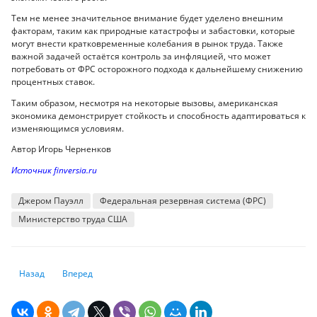
Тем не менее значительное внимание будет уделено внешним
факторам, таким как природные катастрофы и забастовки, которые
могут внести кратковременные колебания в рынок труда. Также
важной задачей остаётся контроль за инфляцией, что может
потребовать от ФРС осторожного подхода к дальнейшему снижению
процентных ставок.
Таким образом, несмотря на некоторые вызовы, американская
экономика демонстрирует стойкость и способность адаптироваться к
изменяющимся условиям.
Автор Игорь Черненков
Источник finversia.ru
Джером Пауэлл
Федеральная резервная система (ФРС)
Министерство труда США
Предыдущий: Почему ипотека может оказаться выгоднее, чем накопле
Следующий: Могут ли работника уволить перед пенсией в К
Назад
Вперед