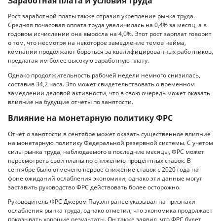
Заработная плата и условия труда
Рост заработной платы также отразил укрепление рынка труда.
Средняя почасовая оплата труда увеличилась на 0,4% за месяц, а в
годовом исчислении она выросла на 4,0%. Этот рост зарплат говорит
о том, что несмотря на некоторое замедление темов найма,
компании продолжают бороться за квалифицированных работников,
предлагая им более высокую заработную плату.
Однако продолжительность рабочей недели немного снизилась,
составив 34,2 часа. Это может свидетельствовать о временном
замедлении деловой активности, что в свою очередь может оказать
влияние на будущие отчеты по занятости.
Влияние на монетарную политику ФРС
Отчёт о занятости в сентябре может оказать существенное влияние
на монетарную политику Федеральной резервной системы. С учетом
силы рынка труда, наблюдаемого в последние месяцы, ФРС может
пересмотреть свои планы по снижению процентных ставок. В
сентябре было отмечено первое снижение ставок с 2020 года на
фоне ожиданий ослабления экономики, однако эти данные могут
заставить руководство ФРС действовать более осторожно.
Руководитель ФРС Джером Пауэлл ранее указывал на признаки
ослабления рынка труда, однако отметил, что экономика продолжает
показывать хорошие результаты. Он также заявил, что ФРС будет