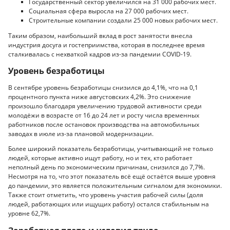
Государственный сектор увеличился на 31 000 рабочих мест.
Социальная сфера выросла на 27 000 рабочих мест.
Строительные компании создали 25 000 новых рабочих мест.
Таким образом, наибольший вклад в рост занятости внесла
индустрия досуга и гостеприимства, которая в последнее время
сталкивалась с нехваткой кадров из-за пандемии COVID-19.
Уровень безработицы
В сентябре уровень безработицы снизился до 4,1%, что на 0,1
процентного пункта ниже августовских 4,2%. Это снижение
произошло благодаря увеличению трудовой активности среди
молодёжи в возрасте от 16 до 24 лет и росту числа временных
работников после остановок производства на автомобильных
заводах в июле из-за плановой модернизации.
Более широкий показатель безработицы, учитывающий не только
людей, которые активно ищут работу, но и тех, кто работает
неполный день по экономическим причинам, снизился до 7,7%.
Несмотря на то, что этот показатель всё ещё остаётся выше уровня
до пандемии, это является положительным сигналом для экономики.
Также стоит отметить, что уровень участия рабочей силы (доля
людей, работающих или ищущих работу) остался стабильным на
уровне 62,7%.