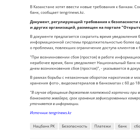
В Казахстане хотят ввести новые требования к банкам.
банк, сообщает tengrinews.kz.
Документ, регулирующий требования к безопасности
и других организаций, размещен на портале "Открыты
В документе предлагается сократить время уведомления б
информационной системы продолжительностью более одн
о проблемах, повлекших ограничение доступа клиентов к б
"При возникновении сбоя (простоя) в работе информацион
нерабочее время, банк уведомляет Национальный банк не
днем возникновения сбоя (простоя)", - указывается в доку
В рамках борьбы с незаконным оборотом наркотиков и м
хранения фото-, видеоматериалов в банкоматах с 60 до 1
"В случае обращения держателя платежной карточки при во
банкомата эквайера, срок хранения зафиксированных камер
уточняется в информации.
Источник tengrinews.kz
Нацбанк РК
Безопасность
Платежи
банк
сб