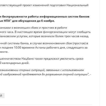
 Соответствующий проект изменений подготовил Национальный
 и беспрерывности работы информационных систем банков
е НПА" для обсуждения до 6 ноября.
анками о возникших сбоях и простоях в работе
ого часа. В настоящее время финорганизации могут сообщать
анковским услугам, которые возникли более трех часов назад.
ной системы банка, в случае возникновения сбоя (простоя) в
 позднее 10:00 времени Астаны рабочего дня, следующего за
менте.
ошенничеством Нацбанк также предложил увеличить сроки
80 календарных дней.
зникновении спорных ситуаций, связанных с использованием
ой изображений продлевается до разрешения спорной ситуации", -
ой