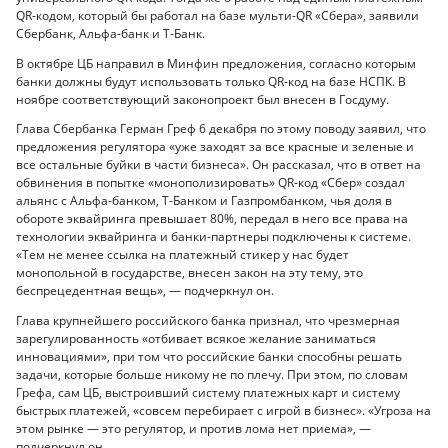
QR-кодом, который бы работал на базе мульти-QR «Сбера», заявили
Сбербанк, Альфа-банк и Т-Банк.
В октябре ЦБ направил в Минфин предложения, согласно которым
банки должны будут использовать только QR-код на базе НСПК. В
ноябре соответствующий законопроект был внесен в Госдуму.
Глава Сбербанка Герман Греф 6 декабря по этому поводу заявил, что
предложения регулятора «уже заходят за все красные и зеленые и
все остальные буйки в части бизнеса». Он рассказал, что в ответ на
обвинения в попытке «монополизировать» QR-код «Сбер» создал
альянс с Альфа-банком, Т-Банком и Газпромбанком, чья доля в
обороте эквайринга превышает 80%, передал в него все права на
технологии эквайринга и банки-партнеры подключены к системе.
«Тем не менее ссылка на платежный стикер у нас будет
монопольной в государстве, внесен закон на эту тему, это
беспрецедентная вещь», — подчеркнул он.
Глава крупнейшего российского банка признал, что чрезмерная
зарегулированность «отбивает всякое желание заниматься
инновациями», при том что российские банки способны решать
задачи, которые больше никому не по плечу. При этом, по словам
Грефа, сам ЦБ, выстроивший систему платежных карт и систему
быстрых платежей, «совсем перебирает с игрой в бизнес». «Угроза на
этом рынке — это регулятор, и против лома нет приема», —
подчеркнул он.