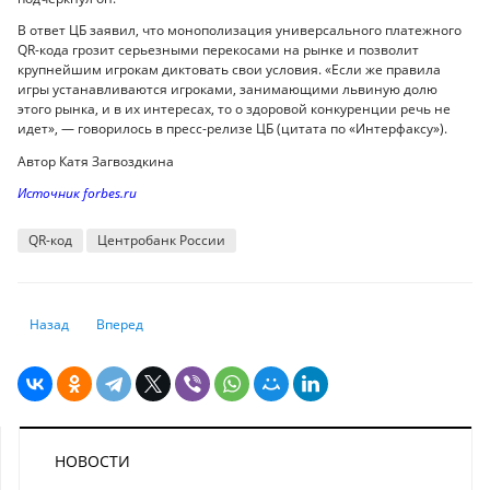
В ответ ЦБ заявил, что монополизация универсального платежного
QR-кода грозит серьезными перекосами на рынке и позволит
крупнейшим игрокам диктовать свои условия. «Если же правила
игры устанавливаются игроками, занимающими львиную долю
этого рынка, и в их интересах, то о здоровой конкуренции речь не
идет», — говорилось в пресс-релизе ЦБ (цитата по «Интерфаксу»).
Автор Катя Загвоздкина
Источник forbes.ru
QR-код
Центробанк России
Предыдущий: Банкиры делятся итогами уходящего года
Следующий: Нацфонд Казахстана сравнили с норвежским: 
Назад
Вперед
НОВОСТИ