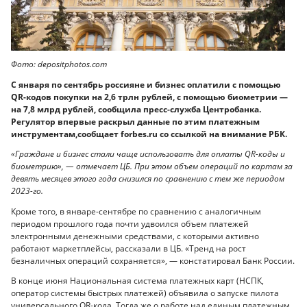
Фото: depositphotos.com
С января по сентябрь россияне и бизнес оплатили с помощью
QR-кодов покупки на 2,6 трлн рублей, с помощью биометрии —
на 7,8 млрд рублей, сообщила пресс-служба Центробанка.
Регулятор впервые раскрыл данные по этим платежным
инструментам,сообщает forbes.ru со ссылкой на внимание РБК.
«Граждане и бизнес стали чаще использовать для оплаты QR-коды и
биометрию», — отмечает ЦБ. При этом объем операций по картам за
девять месяцев этого года снизился по сравнению с тем же периодом
2023-го.
Кроме того, в январе-сентябре по сравнению с аналогичным
периодом прошлого года почти удвоился объем платежей
электронными денежными средствами, с которыми активно
работают маркетплейсы, рассказали в ЦБ. «Тренд на рост
безналичных операций сохраняется», — констатировал Банк России.
В конце июня Национальная система платежных карт (НСПК,
оператор системы быстрых платежей) объявила о запуске пилота
универсального QR-кода. Тогда же о работе над единым платежным