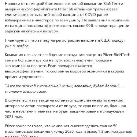
Новости от немецкой биотехнологической компании BioNTech и
американского фармгиганта Pfizer об успешной третьей фазе
клинических испытаний новой вакцины от COVID ранее
взбудоражили инвесторов по всему миру. По заявлениям компаний,
их вакцина показала эффективность свыше 90% в предотвращении
заражения опасным вирусом.
Планируется, что заявку на регистрацию вакцины в США подадут
уже в ноябре.
Компания называет сообщение о создании вакцины Pfizer-BioNTech
самым большим шагом на пути восстановления порядка и
экономики на планете. Если препарат окажется
высокоэффективным, то состояние мировой экономики в скором
времени улучшится.
"И все же переход к нормальной жизни, вероятно, будет долгим", —
считают специалисты.
В случае, если эта вакцина останется единственным по мнению
авторов заметки препаратом от вируса, то судя по всему, большая
часть населения планеты не будет вакцинирована в следующем
2021 году.
Pfizer ранее заявила, что компания сможет сделать только 50
миллионов доз вакцины к концу 2020 года и около 1,3 миллиарда доз
в новом 2021 году.