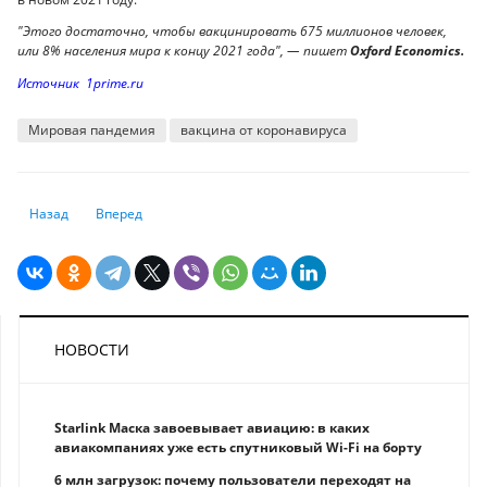
"Этого достаточно, чтобы вакцинировать 675 миллионов человек,
или 8% населения мира к концу 2021 года", — пишет
Oxford Economics.
Источник 1prime.ru
Мировая пандемия
вакцина от коронавируса
Предыдущий: Швеция признала провал в борьбе с коронавирусом
Следующий: Сколько стоит «переобуть» машину
Назад
Вперед
НОВОСТИ
Starlink Маска завоевывает авиацию: в каких
авиакомпаниях уже есть спутниковый Wi-Fi на борту
6 млн загрузок: почему пользователи переходят на