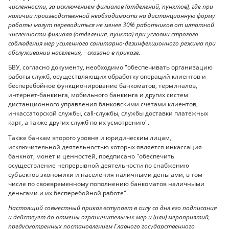
численности, за исключением филиалов (отделений, пунктов), где при
наличии производственной необходимости на дистанционную форму
работы могут переводиться не менее 30% работников от штатной
численности филиала (отделения, пункта) при условии строгого
соблюдения мер усиленного санитарно-дезинфекционного режима при
обслуживании населения, - сказано в приказе.
БВУ, согласно документу, необходимо "обеспечивать организацию
работы служб, осуществляющих обработку операций клиентов и
бесперебойное функционирование банкоматов, терминалов,
интернет-банкинга, мобильного банкинга и других систем
дистанционного управления банковскими счетами клиентов,
инкассаторской службы, call-службы, службы доставки платежных
карт, а также других служб по их усмотрению".
Также банкам второго уровня и юридическим лицам,
исключительной деятельностью которых является инкассация
банкнот, монет и ценностей, предписано "обеспечить
осуществление непрерывной деятельности по снабжению
субъектов экономики и населения наличными деньгами, в том
числе по своевременному пополнению банкоматов наличными
деньгами и их бесперебойной работе".
Настоящий совместный приказ вступает в силу со дня его подписания
и действует до отмены ограничительных мер и (или) мероприятий,
предусмотренных постановлением Главного государственного