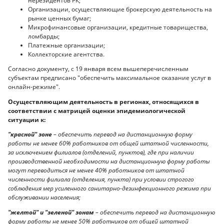
нерезидентов РК;
Организации, осуществляющие брокерскую деятельность на
рынке ценных бумаг;
Микрофинансовые организации, кредитные товарищества,
ломбарды;
Платежные организации;
Коллекторские агентства.
Согласно документу, с 19 января всем вышеперечисленным
субъектам предписано "обеспечить максимальное оказание услуг в
онлайн-режиме".
Осуществляющим деятельность в регионах, относящихся в
соответствии с матрицей оценки эпидемиологической
ситуации к:
"красной" зоне
– обеспечить перевод на дистанционную форму
работы не менее 60% работников от общей штатной численности,
за исключением филиалов (отделений, пунктов), где при наличии
производственной необходимости на дистанционную форму работы
могут переводиться не менее 40% работников от штатной
численности филиала (отделения, пункта) при условии строгого
соблюдения мер усиленного санитарно-дезинфекционного режима при
обслуживании населения;
"желтой" и "зеленой" зонам
– обеспечить перевод на дистанционную
форму работы не менее 50% работников от общей штатной