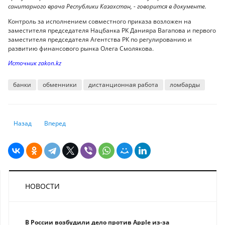
санитарного врача Республики Казахстан, - говорится в документе.
Контроль за исполнением совместного приказа возложен на
заместителя председателя Нацбанка РК Данияра Вагапова и первого
заместителя председателя Агентства РК по регулированию и
развитию финансового рынка Олега Смолякова.
Источник zakon.kz
банки
обменники
дистанционная работа
ломбарды
Предыдущий: Финрегулятор в декабре 2020 года оштрафовал ломбард
Следующий: ЦБ России продолжает снижать риски для некв
Назад
Вперед
НОВОСТИ
В России возбудили дело против Apple из-за