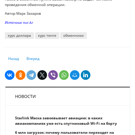
проведения обменной операции.
Автор Марк Захаров
Источник nur.kz
курс доллара
курс тенге
обменники
Предыдущий: Банки Уолл-стрит увидели в цифровых валютах угрозу 
Следующий: Эксперт рассказал, как правильно дать деньги в
Назад
Вперед
НОВОСТИ
Starlink Маска завоевывает авиацию: в каких
авиакомпаниях уже есть спутниковый Wi-Fi на борту
6 млн загрузок: почему пользователи переходят на