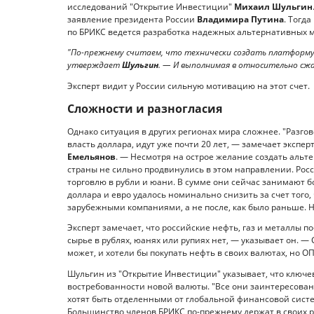
исследований "Открытие Инвестиции"
Михаил Шульгин
заявление президента России
Владимира Путина
. Тогд
по БРИКС ведется разработка надежных альтернативных 
"По-прежнему считаем, что технически создать платформу
утверждает
Шульгин
. — И выполнимая в относительно сж
Эксперт видит у России сильную мотивацию на этот счет.
Сложности и разногласия
Однако ситуация в других регионах мира сложнее. "Разгов
власть доллара, идут уже почти 20 лет, — замечает эксп
Емельянов
. — Несмотря на острое желание создать аль
страны не сильно продвинулись в этом направлении. Ро
торговлю в рубли и юани. В сумме они сейчас занимают б
доллара и евро удалось номинально снизить за счет того,
зарубежными компаниями, а не после, как было раньше. Н
Эксперт замечает, что российские нефть, газ и металлы п
сырье в рублях, юанях или рупиях нет, — указывает он. — 
может, и хотели бы покупать нефть в своих валютах, но ОП
Шульгин из "Открытие Инвестиции" указывает, что ключев
востребованности новой валюты. "Все они заинтересован
хотят быть отделенными от глобальной финансовой сист
Большинство членов БРИКС по-прежнему держат в своих р