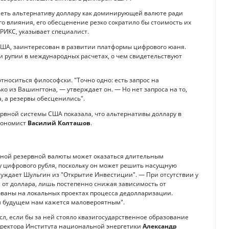
меть альтернативу доллару как доминирующей валюте ради
 влияния, его обесценение резко сократило бы стоимость их
БРИКС, указывает специалист.
США, заинтересован в развитии платформы цифрового юаня.
и рупии в международных расчетах, о чем свидетельствуют
относиться философски. "Точно одно: есть запрос на
ко из Вашингтона, — утверждает он. — Но нет запроса на то,
, а резервы обесценились".
вной системы США показала, что альтернативы доллару в
кономист
Василий Колташов
.
ьной резервной валюты может оказаться длительным
у цифрового рубля, поскольку он может решить насущную
суждает Шульгин из "Открытие Инвестиции". — При отсутствии у
от доллара, лишь постепенно снижая зависимость от
ваны на локальных проектах процесса дедолларизации.
м будущем нам кажется маловероятным".
л, если бы за ней стояло квазигосударственное образование
директора Института национальной энергетики
Александр