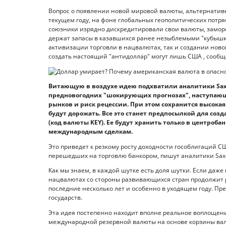
Вопрос о появлении новой мировой валюты, альтернативн
текущем году, на фоне глобальных геополитических потря
союзники изрядно дискредитировали свои валюты, заморо
держат запасы в казавшихся ранее незыблемыми "кубышка
активизации торговли в нацвалютах, так и создании нов
создать настоящий "антидоллар" могут лишь США , сообща
Витающую в воздухе идею подхватили аналитики Sax
предновогодних "шокирующих прогнозах", наступающи
рынков и риск рецессии. При этом сохранится высока
будут дорожать. Все это станет предпосылкой для с
(код валюты KEY). Ее будут хранить только в центроба
международным сделкам.
Это приведет к резкому росту доходности гособлигаций С
перешедших на торговлю банкором, пишут аналитики Sax
Как мы знаем, в каждой шутке есть доля шутки. Если даже
нацвалютах со стороны развивающихся стран продолжит 
последние несколько лет и особенно в уходящем году. Пре
государств.
Эта идея постепенно находит вполне реальное воплощен
международной резервной валюты на основе корзины вал