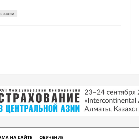
перации
икрокредитования
егирует часть активов российских и белорусских клиентов
АМА НА САЙТЕ
ОБУЧЕНИЕ