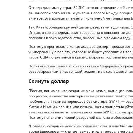
Отсюда дилемма у стран БРИКС: хотя они предпочли бы и
финансовой автономии и усиления своего международного
активов. Эта дилемма является критичной не только для 
Так, Китай, обладая крупнейшими резервами в долларах 
Индия, в свою очередь, заинтересована в повышении дол
поправки в законодательство, внесенные в текущем году.
Поэтому к прогнозам о конце доллара эксперт предлагает 
универсальную валюту, которая не будет управляться толь
чтобы США погрузились в кризис, мировая торговля встала
Политика повышения ключевой ставки Федеральной резер
резервировании в настоящий момент нет, соглашается э
Скинуть доллар
"Россия, понимая, что создание механизма наднационал
процессом, в качестве альтернативы развивает платформ
проблему платежных переводов без системы SWIFT, — рас
Китая и Индии желания или возможности полностью уйти 
американской валюты, ключевые страны БРИКС сфокусиро
Поэтому появление новой резервной валюты в обозримо
"Полагаю, создание новой мировой валюты имело бы смыс
вроде Евросоюза, — считает заместитель генерального 