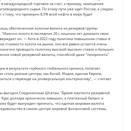
 в международной торговле за счет, к примеру, замещения
глеводородного сырья. По этому пути уже идет Россия, а следом
т к тому, что примерно 8,5% всей нефти в мире будет
лишь обеспеченная золотом валюта из резервов группы
. "Именно золото в последние 20 с лишним лет доказало свою
ерждает он. — Хотя в 2022 году политика повышения ставки в
 стоимости золота на рынке, оно все равно остается очень
сконечно проводить политику высокой высоких ставок и больших
ечения новой резервной валюты, способной даже "похоронить"
ем в результате глубокого глобального кризиса, полагает
ае столь разные центры, как Китай, Индия, единая Европа,
риться о переходе на универсальную альтернативу", — считает
 бы выгодно Соединенным Штатам. "Бремя эмитента резервной
 Курс доллара хронически завышен, а платежный баланс и
оже будет вынужден признать, что единая мировая валюта
 недовольство в самом центре мировой финансовой системы,