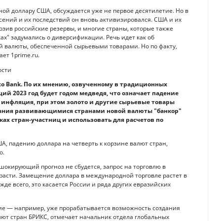
ой доллару США, обсуждается уже не первое десятилетие. Но в
сений и их последствий он вновь активизировался. США и их
зив российские резервы, и многие страны, которые также
х" задумались о диверсификации. Речь идет как об
ой валюты, обеспеченной сырьевыми товарами. Но по факту,
ет 1prime.ru.
o Bank. По их мнению, озвученному в традиционных
й 2023 год будет годом медведя, что означает падение
я инфляция, при этом золото и другие сырьевые товары
оздания развивающимися странами новой валюты "банкор"
нках стран-участниц и использовать для расчетов по
ША, падению доллара на четверть к корзине валют стран,
o.
 шокирующий прогноз не сбудется, запрос на торговлю в
расти. Замещение доллара в международной торговле растет в
жде всего, это касается России и ряда других евразийских
ие — например, уже прорабатывается возможность создания
ют стран БРИКС, отмечает начальник отдела глобальных