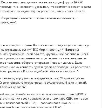
. Он ссылается на сделанное в июне в ходе форума БРИКС
а президент, в частности, указывал, что совместно с партнерами
механизмов международных расчетов, напоминает эксперт.
 для резервной валюты — задача вполне выполнимая, —
атые сроки".
оры про то, что страны Востока вот-вот поднимутся и свергнут
ерт по фондовому рынку "БКС Мир инвестиций"
Валерий
тернативу американской валюте, крупнейшие развивающиеся
ссия сумела за считанные месяцы перевести свою внешнюю
олее половины оборота, опережая и евро, и доллар. Долю
 что сейчас их конвертируют в рубли до проведения расчетов с
о за пределами России подобное пока не происходит".
о-прежнему торгуются в твердых валютах. "Мировых цен на
Строго говоря, такого запроса не существует. Индия и Китай,
ЕК хочет доллары".
ой вопрос в этой связи состоит в мотивации стран БРИКС и
ы в снижении своей зависимости от доллара США, но не все
емы, возглавляемой США, — рассказывает Шульгин. —
езервах большие активы в долларах США".