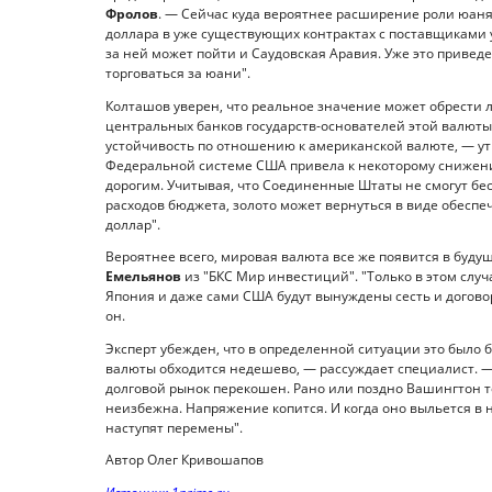
Фролов
. — Сейчас куда вероятнее расширение роли юаня
доллара в уже существующих контрактах с поставщиками у
за ней может пойти и Саудовская Аравия. Уже это приведе
торговаться за юани".
Колташов уверен, что реальное значение может обрести 
центральных банков государств-основателей этой валюты
устойчивость по отношению к американской валюте, — утв
Федеральной системе США привела к некоторому снижению
дорогим. Учитывая, что Соединенные Штаты не смогут бе
расходов бюджета, золото может вернуться в виде обесп
доллар".
Вероятнее всего, мировая валюта все же появится в будущ
Емельянов
из "БКС Мир инвестиций". "Только в этом случ
Япония и даже сами США будут вынуждены сесть и догово
он.
Эксперт убежден, что в определенной ситуации это было
валюты обходится недешево, — рассуждает специалист. —
долговой рынок перекошен. Рано или поздно Вашингтон т
неизбежна. Напряжение копится. И когда оно выльется в
наступят перемены".
Автор Олег Кривошапов