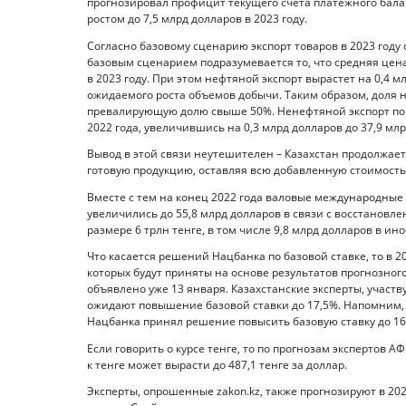
прогнозировал профицит текущего счета платежного балан
ростом до 7,5 млрд долларов в 2023 году.
Согласно базовому сценарию экспорт товаров в 2023 году о
базовым сценарием подразумевается то, что средняя цена
в 2023 году. При этом нефтяной экспорт вырастет на 0,4 мл
ожидаемого роста объемов добычи. Таким образом, доля 
превалирующую долю свыше 50%. Ненефтяной экспорт по 
2022 года, увеличившись на 0,3 млрд долларов до 37,9 млр
Вывод в этой связи неутешителен – Казахстан продолжает
готовую продукцию, оставляя всю добавленную стоимость
Вместе с тем на конец 2022 года валовые международные
увеличились до 55,8 млрд долларов в связи с восстановл
размере 6 трлн тенге, в том числе 9,8 млрд долларов в ин
Что касается решений Нацбанка по базовой ставке, то в 2
которых будут приняты на основе результатов прогнозног
объявлено уже 13 января. Казахстанские эксперты, участ
ожидают повышение базовой ставки до 17,5%. Напомним, 
Нацбанка принял решение повысить базовую ставку до 16,7
Если говорить о курсе тенге, то по прогнозам экспертов 
к тенге может вырасти до 487,1 тенге за доллар.
Эксперты, опрошенные zakon.kz, также прогнозируют в 2023