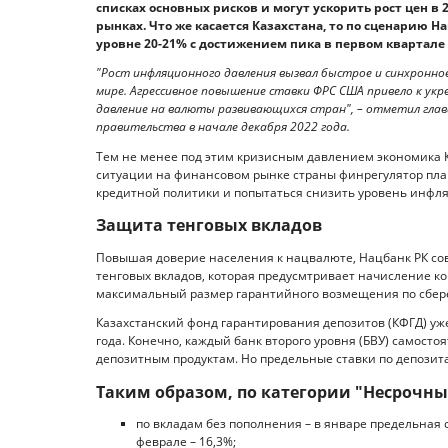
списках основных рисков и могут ускорить рост цен в
рынках. Что же касается Казахстана, то по сценарию Н
уровне 20-21% с достижением пика в первом квартале 
"Рост инфляционного давления вызвал быстрое и синхронн
мире. Агрессивное повышение ставки ФРС США привело к укр
давление на валюты развивающихся стран", – отметил гла
правительства в начале декабря 2022 года.
Тем не менее под этим кризисным давлением экономика К
ситуации на финансовом рынке страны финрегулятор пл
кредитной политики и попытаться снизить уровень инфля
Защита тенговых вкладов
Повышая доверие населения к нацвалюте, Нацбанк РК со
тенговых вкладов, которая предусмтривает начисление к
максимальный размер гарантийного возмещения по сберега
Казахстанский фонд гарантирования депозитов (КФГД) уж
года. Конечно, каждый банк второго уровня (БВУ) самост
депозитным продуктам. Но предельные ставки по депозитам
Таким образом, по категории "Несрочны
по вкладам без пополнения – в январе предельная 
феврале – 16,3%;