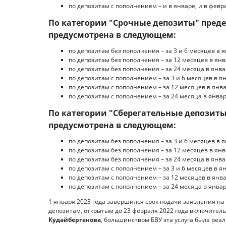
по депозитам с пополнением – и в январе, и в февр
По категории "Срочные депозиты" пред
предусмотрена в следующем:
по депозитам без пополнения – за 3 и 6 месяцев в я
по депозитам без пополнения – за 12 месяцев в янв
по депозитам без пополнения – за 24 месяца в январ
по депозитам с пополнением – за 3 и 6 месяцев в ян
по депозитам с пополнением – за 12 месяцев в янва
по депозитам с пополнением – за 24 месяца в январ
По категории "Сберегательные депозиты
предусмотрена в следующем:
по депозитам без пополнения – за 3 и 6 месяцев в я
по депозитам без пополнения – за 12 месяцев в янв
по депозитам без пополнения – за 24 месяца в январ
по депозитам с пополнением – за 3 и 6 месяцев в ян
по депозитам с пополнением – за 12 месяцев в янва
по депозитам с пополнением – за 24 месяца в январ
1 января 2023 года завершился срок подачи заявления на
депозитам, открытым до 23 февраля 2022 года включите
Кудайбергенова
, большинством БВУ эта услуга была реа