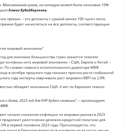
а. Максимальная сумма, на которую может быть начислена 10%-
ворит
Алмаз Кудайбергенов.
ие премии. – это депозиты с суммой менее 100 тысяч тенге.
 премия будет начисляться на все депозиты, соответствующие
вития мировой экономики"
год для экономик большинства стран окажется тяжелее
 три основных кита мировой экономики – США, Европа и Китай –
ти. По словам главного исполнительного директора МВФ
ще в октябре прошлого года понизил прогноз роста глобальной
ошлого года эксперты озвучивали рост мирового ВВП на 2,9%.
востью обладает экономика США. А вот по Еврозоне тяжело
я и далее, 2023 год для КНР будет сложным", – прогнозирует
 МВФ.
ают начала снижения инфляции на мировых рынках в 2023
ША продолжит ужесточение денежно-кредитной политики для
5% в первой половине 2023 года. Прогнозируется, что
ные риски в Еврозоне возросли в основном из-за роста цен на