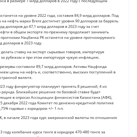
са в размере 7 млрд долларов в 2022 году с последующим
станется на уровне 2022 года, составив 84,9 млрд долларов. Под
 на нефть марки Brent достигнет уровня 90 долларов за баррель
рд долларов до 47,1 млрд долларов в 2023 году за счет
нефти в общем экспорте по-прежнему продолжает занимать
прогнозам Нацбанка РК останется на уровне прогнозируемого
д долларов в 2023 году.
 делать ставку на экспорт сырьевых товаров, импортируя
 за рубежом и при этом импортируя чужую инфляцию.
 резервы составили 89,7 млрд долларов. Активы Нацфонда
ением цены на нефть и, соответственно, высоких поступлений в
остранной валюте.
023 году финрегулятор планирует принять 8 решений, 4 из
о раунда. Ближайшее решение по базовой ставке будет
вующие в опросах Ассоциации финансистов Казахстана (АФК),
5 декабря 2022 года Комитет по денежно-кредитной политике
5% годовых с коридором +/– 1 п.п.
АФК, в начале 2023 года курс американской валюты по отношению
 году колебание курса тенге в коридоре 470-480 тенге за