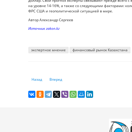
доллар. Свой прогноз эксперты связывают прежде всего с
на уровне 14-16%, а также со следующими факторами: кол
ФРС США и геополитической ситуацией в мире.
Автор Александр Сергеев
Источник zakon.kz
экспертное мнение
финансовый рынок Казахстана
Предыдущий: Объем транзакций по кредитным картам в США 
Следующий: Отечественные банки стали чаще
Назад
Вперед