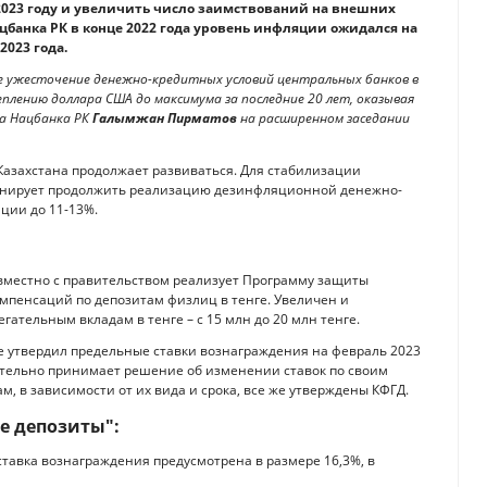
 2023 году и увеличить число заимствований на внешних
ацбанка РК в конце 2022 года уровень инфляции ожидался на
2023 года.
ое ужесточение денежно-кредитных условий центральных банков в
еплению доллара США до максимума за последние 20 лет, оказывая
ва Нацбанка РК
Галымжан Пирматов
на расширенном заседании
азахстана продолжает развиваться. Для стабилизации
анирует продолжить реализацию дезинфляционной денежно-
ции до 11-13%.
вместно с правительством реализует Программу защиты
омпенсаций по депозитам физлиц в тенге. Увеличен и
тельным вкладам в тенге – с 15 млн до 20 млн тенге.
е утвердил предельные ставки вознаграждения на февраль 2023
оятельно принимает решение об изменении ставок по своим
, в зависимости от их вида и срока, все же утверждены КФГД.
е депозиты":
ставка вознаграждения предусмотрена в размере 16,3%, в