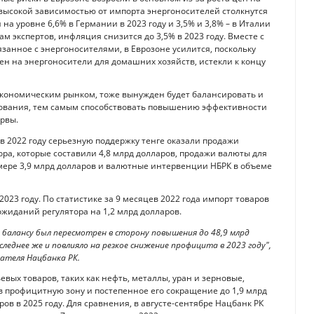
 высокой зависимостью от импорта энергоносителей столкнутся
а уровне 6,6% в Германии в 2023 году и 3,5% и 3,8% – в Италии
м экспертов, инфляция снизится до 3,5% в 2023 году. Вместе с
язанное с энергоносителями, в Еврозоне усилится, поскольку
н на энергоносители для домашних хозяйств, истекли к концу
 экономическим рынком, тоже вынужден будет балансировать и
зования, тем самым способствовать повышению эффективности
рвы.
, в 2022 году серьезную поддержку тенге оказали продажи
ра, которые составили 4,8 млрд долларов, продажи валюты для
мере 3,9 млрд долларов и валютные интервенции НБРК в объеме
2023 году. По статистике за 9 месяцев 2022 года импорт товаров
ожиданий регулятора на 1,2 млрд долларов.
балансу был пересмотрен в сторону повышения до 48,9 млрд
оследнее же и повлияло на резкое снижение профицита в 2023 году",
дателя Нацбанка РК.
евых товаров, таких как нефть, металлы, уран и зерновые,
в профицитную зону и постепенное его сокращение до 1,9 млрд
аров в 2025 году. Для сравнения, в августе-сентябре Нацбанк РК