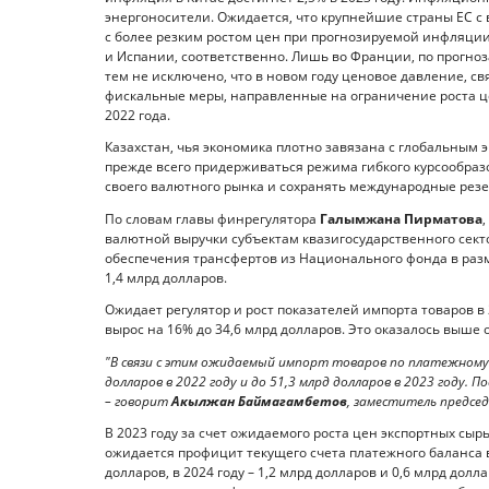
энергоносители. Ожидается, что крупнейшие страны ЕС с
с более резким ростом цен при прогнозируемой инфляции н
и Испании, соответственно. Лишь во Франции, по прогноза
тем не исключено, что в новом году ценовое давление, св
фискальные меры, направленные на ограничение роста це
2022 года.
Казахстан, чья экономика плотно завязана с глобальным
прежде всего придерживаться режима гибкого курсообра
своего валютного рынка и сохранять международные резе
По словам главы финрегулятора
Галымжана Пирматова
валютной выручки субъектам квазигосударственного секто
обеспечения трансфертов из Национального фонда в раз
1,4 млрд долларов.
Ожидает регулятор и рост показателей импорта товаров в 
вырос на 16% до 34,6 млрд долларов. Это оказалось выше 
"В связи с этим ожидаемый импорт товаров по платежному 
долларов в 2022 году и до 51,3 млрд долларов в 2023 году. П
– говорит
Акылжан Баймагамбетов
, заместитель предсе
В 2023 году за счет ожидаемого роста цен экспортных сырь
ожидается профицит текущего счета платежного баланса 
долларов, в 2024 году – 1,2 млрд долларов и 0,6 млрд долл