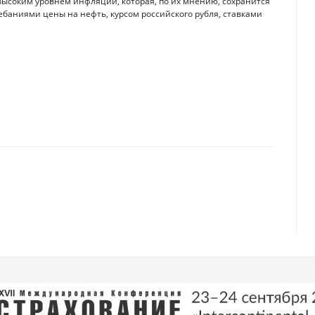
 высоким уровнем инфляции, которая, по их мнению, сохранится
ебаниями цены на нефть, курсом российского рубля, ставками
в 2022 году достиг $3,09 трлн: Insider Intelligence
 выдавать долларовые кредиты