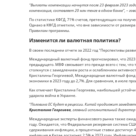
"Выплаты компенсации начнутся после 23 февраля 2023 год
компенсация, составляет 20 млн тенге в одном банке", – го
По статистике КФГД, 71% счетов, претендующих на получен
Однако в КФГД отметили, что вне зависимости от размера
Правилам программы.
Изменится ли валютная политика?
В своем последнем отчете за 2022 год "Перспективы раз
Международный валютный фонд прогнозировал, что 2023 
предыдущего. МВФ связывает это прежде всего с тем, что
столкнутся с замедлением роста и ослаблением активнос
Кристалины Георгиевой, Международные валютный фонд е
экономики в 2023 году до 2,7%. Для сравнения, в июле пр
Как отмечает Кристалина Георгиева, наибольшей устойчи
ударила война в Украине.
"Половина ЕС будет в рецессии. Китай продолжит замедлятьс
Кристалина Георгиева
, главный исполнительный директор
Международные эксперты финансового рынка также ожид
году. Ожидается, что Федеральная резервная система С
сдерживания инфляции, а процентные ставки достигнут 4-
инфляция в Китае достигнет 2,5% в 2023 году. Инфляцион