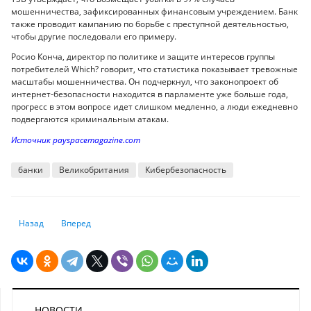
мошенничества, зафиксированных финансовым учреждением. Банк
также проводит кампанию по борьбе с преступной деятельностью,
чтобы другие последовали его примеру.
Росио Конча, директор по политике и защите интересов группы
потребителей Which? говорит, что статистика показывает тревожные
масштабы мошенничества. Он подчеркнул, что законопроект об
интернет-безопасности находится в парламенте уже больше года,
прогресс в этом вопросе идет слишком медленно, а люди ежедневно
подвергаются криминальным атакам.
Источник payspacemagazine.com
банки
Великобритания
Кибербезопасность
Предыдущий: Спрос на золото со стороны центральных банков достиг
Следующий: Starbucks тестирует платежи на ладони
Назад
Вперед
НОВОСТИ