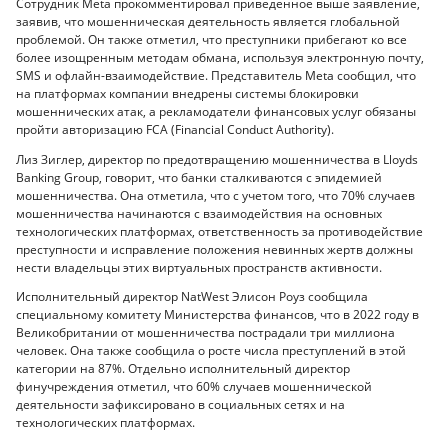
Сотрудник Meta прокомментировал приведенное выше заявление,
заявив, что мошенническая деятельность является глобальной
проблемой. Он также отметил, что преступники прибегают ко все
более изощренным методам обмана, используя электронную почту,
SMS и офлайн-взаимодействие. Представитель Meta сообщил, что
на платформах компании внедрены системы блокировки
мошеннических атак, а рекламодатели финансовых услуг обязаны
пройти авторизацию FCA (Financial Conduct Authority).
Лиз Зиглер, директор по предотвращению мошенничества в Lloyds
Banking Group, говорит, что банки сталкиваются с эпидемией
мошенничества. Она отметила, что с учетом того, что 70% случаев
мошенничества начинаются с взаимодействия на основных
технологических платформах, ответственность за противодействие
преступности и исправление положения невинных жертв должны
нести владельцы этих виртуальных пространств активности.
Исполнительный директор NatWest Элисон Роуз сообщила
специальному комитету Министерства финансов, что в 2022 году в
Великобритании от мошенничества пострадали три миллиона
человек. Она также сообщила о росте числа преступлений в этой
категории на 87%. Отдельно исполнительный директор
финучреждения отметил, что 60% случаев мошеннической
деятельности зафиксировано в социальных сетях и на
технологических платформах.