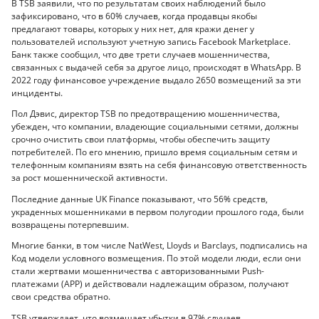
В TSB заявили, что по результатам своих наблюдений было
зафиксировано, что в 60% случаев, когда продавцы якобы
предлагают товары, которых у них нет, для кражи денег у
пользователей используют учетную запись Facebook Marketplace.
Банк также сообщил, что две трети случаев мошенничества,
связанных с выдачей себя за другое лицо, происходят в WhatsApp. В
2022 году финансовое учреждение выдало 2650 возмещений за эти
инциденты.
Пол Дэвис, директор TSB по предотвращению мошенничества,
убежден, что компании, владеющие социальными сетями, должны
срочно очистить свои платформы, чтобы обеспечить защиту
потребителей. По его мнению, пришло время социальным сетям и
телефонным компаниям взять на себя финансовую ответственность
за рост мошеннической активности.
Последние данные UK Finance показывают, что 56% средств,
украденных мошенниками в первом полугодии прошлого года, были
возвращены потерпевшим.
Многие банки, в том числе NatWest, Lloyds и Barclays, подписались на
Код модели условного возмещения. По этой модели люди, если они
стали жертвами мошенничества с авторизованными Push-
платежами (APP) и действовали надлежащим образом, получают
свои средства обратно.
TSB утверждает, что возмещает убытки в 97% случаев