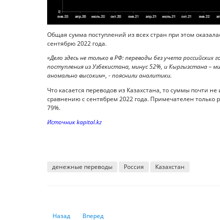
Общая сумма поступлений из всех стран при этом оказалас
сентябрю 2022 года.
«Дело здесь не только в РФ: переводы без учета российских г
поступления из Узбекистана, минус 52%, и Кыргызстана – м
аномально высоким», - пояснили аналитики.
Что касается переводов из Казахстана, то суммы почти н
сравнению с сентябрем 2022 года. Примечателен только р
79%.
Источник kapital.kz
денежные переводы
Россия
Казахстан
Предыдущий: Институт банкротства физлиц хотят усове
Следующий: Пенсионные активы: какой инвес
Назад
Вперед