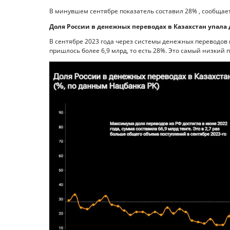
В минувшем сентябре показатель составил 28% , сообщает 
Доля России в денежных переводах в Казахстан упала 
В сентябре 2023 года через системы денежных переводов в
пришлось более 6,9 млрд, то есть 28%. Это самый низкий 