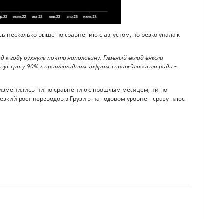
ь несколько выше по сравнению с августом, но резко упала к
од к году рухнули почти наполовину. Главный вклад внесли
инус сразу 90% к прошлогодним цифрам, справедливости ради –
е изменились ни по сравнению с прошлым месяцем, ни по
езкий рост переводов в Грузию на годовом уровне – сразу плюс
ршенствовать в Казахстане
тдоход получили частные управляющие