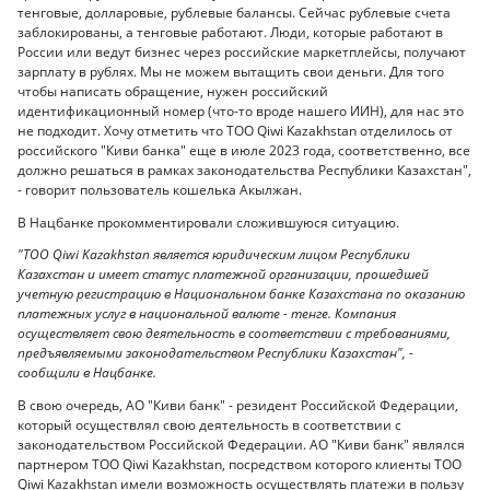
тенговые, долларовые, рублевые балансы. Сейчас рублевые счета
заблокированы, а тенговые работают. Люди, которые работают в
России или ведут бизнес через российские маркетплейсы, получают
зарплату в рублях. Мы не можем вытащить свои деньги. Для того
чтобы написать обращение, нужен российский
идентификационный номер (что-то вроде нашего ИИН), для нас это
не подходит. Хочу отметить что ТОО Qiwi Kazakhstan отделилось от
российского "Киви банка" еще в июле 2023 года, соответственно, все
должно решаться в рамках законодательства Республики Казахстан",
- говорит пользователь кошелька Акылжан.
В Нацбанке прокомментировали сложившуюся ситуацию.
"ТОО Qiwi Kazakhstan является юридическим лицом Республики
Казахстан и имеет статус платежной организации, прошедшей
учетную регистрацию в Национальном банке Казахстана по оказанию
платежных услуг в национальной валюте - тенге. Компания
осуществляет свою деятельность в соответствии с требованиями,
предъявляемыми законодательством Республики Казахстан", -
сообщили в Нацбанке.
В свою очередь, АО "Киви банк" - резидент Российской Федерации,
который осуществлял свою деятельность в соответствии с
законодательством Российской Федерации. АО "Киви банк" являлся
партнером ТОО Qiwi Kazakhstan, посредством которого клиенты ТОО
Qiwi Kazakhstan имели возможность осуществлять платежи в пользу