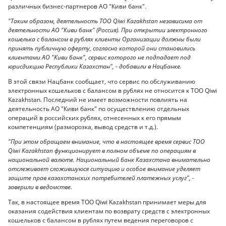
различных бизнес-партнеров АО "Киви банк".
"Таким образом, деятельность ТОО Qiwi Kazakhstan независима от
деятельности АО "Киви банк" (Россия). При открытии электронного
кошелька с балансом в рублях клиенты Организации должны были
принять публичную оферту, согласно которой они становились
клиентами АО "Киви банк", сервис которого не подпадает под
юрисдикцию Республики Казахстан", - добавили в Нацбанке.
В этой связи Нацбанк сообщает, что сервис по обслуживанию
электронных кошельков с балансом в рублях не относится к ТОО Qiwi
Kazakhstan. Последний не имеет возможности повлиять на
деятельность АО "Киви банк" по осуществлению отдельных
операций в российских рублях, отнесенных к его прямым
компетенциям (разморозка, вывод средств и т.д.).
"При этом обращаем внимание, что в настоящее время сервис ТОО
Qiwi Kazakhstan функционирует в полном объеме по операциям в
национальной валюте. Национальный банк Казахстана внимательно
отслеживает сложившуюся ситуацию и особое внимание уделяет
защите прав казахстанских потребителей платежных услуг", -
заверили в ведомстве.
Так, в настоящее время ТОО Qiwi Kazakhstan принимает меры для
оказания содействия клиентам по возврату средств с электронных
кошельков с балансом в рублях путем ведения переговоров с