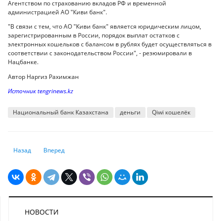
Агентством по страхованию вкладов РФ и временной
администрацией АО "Киви банк".
"В связи с тем, что АО "Киви банк" является юридическим лицом,
зарегистрированным в России, порядок выплат остатков с
электронных кошельков с балансом в рублях будет осуществляться в
соответствии с законодательством России", - резюмировали в
Нацбанке.
Автор Наргиз Рахимжан
Источник tengrinews.kz
Национальный банк Казахстана
деньги
Qiwi кошелёк
Предыдущий: Страхование от землетрясений: как может работать инс
Следующий: Онлайн-кредиты гражданам будут выдавать п
Назад
Вперед
НОВОСТИ