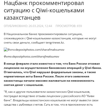
Нацбанк прокомментировал
ситуацию с Qiwi-кошельками
казахстанцев
ОПУБЛИКОВАНО: 26.03.2024, 12:44
ПРОСМОТРОВ:
659
В Национальном банке прокомментировали ситуацию,
сложившуюся с Qiwi-кошельками казахстанцев, которые не могут
снять свои деньги, сообщает tengrinews.kz.
Фото:depositphotos.com/sharafmaksumov
В конце февраля стало известно о том, что Банк России отозвал
лицензию на осуществление банковских операций у Qiwi-банка.
Отмечалось, что Qiwi нарушал федеральные законы, а также
нормативные акты Банка России. После этого заявления
казахстанцы начали массово жаловаться на невозможность
снятия денег с кошельков.
"Я, как и другие пользователи казахстанских Qiwi-кошельков,
пострадал вследствие отзыва лицензии у российского АО "Киви
банк". Владельцы казахстанских кошельков не могут вывести свои
средства с рублевых счетов. Суть в том, что в приложении есть