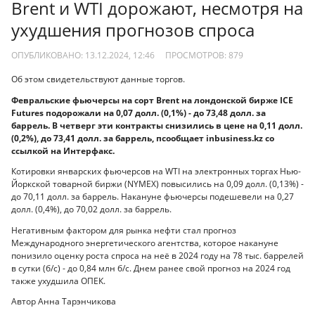
Brent и WTI дорожают, несмотря на
ухудшения прогнозов спроса
ОПУБЛИКОВАНО: 13.12.2024, 12:46
ПРОСМОТРОВ:
879
Об этом свидетельствуют данные торгов.
Февральские фьючерсы на сорт Brent на лондонской бирже ICE
Futures подорожали на 0,07 долл. (0,1%) - до 73,48 долл. за
баррель. В четверг эти контракты снизились в цене на 0,11 долл.
(0,2%), до 73,41 долл. за баррель, псообщает inbusiness.kz со
ссылкой на Интерфакс.
Котировки январских фьючерсов на WTI на электронных торгах Нью-
Йоркской товарной биржи (NYMEX) повысились на 0,09 долл. (0,13%) -
до 70,11 долл. за баррель. Накануне фьючерсы подешевели на 0,27
долл. (0,4%), до 70,02 долл. за баррель.
Негативным фактором для рынка нефти стал прогноз
Международного энергетического агентства, которое накануне
понизило оценку роста спроса на неё в 2024 году на 78 тыс. баррелей
в сутки (б/с) - до 0,84 млн б/с. Днем ранее свой прогноз на 2024 год
также ухудшила ОПЕК.
Автор Анна Тарэнчикова