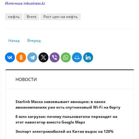
Источник inbusiness.kz
нефть
Brent
Рост цен на нефть
Предыдущий: Мировые рынки дрейфуют в ожидании декабрьского за
Следующий: Кийосаки рассказал, что делать, «когда фондо
Назад
Вперед
НОВОСТИ
Starlink Маска завоевывает авиацию: в каких
авиакомпаниях уже есть спутниковый Wi-Fi на борту
6 млн загрузок: почему пользователи переходят на
этот навигатор вместо Google Maps
Экспорт электромобилей из Китая вырос на 120%