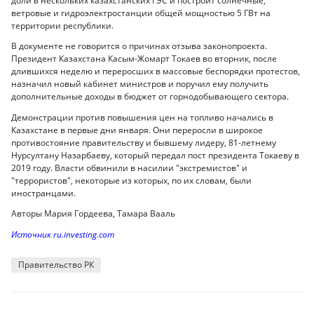
доли в нескольких казахстанских ГЭС и построит солнечные,
ветровые и гидроэлектростанции общей мощностью 5 ГВт на
территории республики.
В документе не говорится о причинах отзыва законопроекта.
Президент Казахстана Касым-Жомарт Токаев во вторник, после
длившихся неделю и переросших в массовые беспорядки протестов,
назначил новый кабинет министров и поручил ему получить
дополнительные доходы в бюджет от горнодобывающего сектора.
Демонстрации против повышения цен на топливо начались в
Казахстане в первые дни января. Они переросли в широкое
противостояние правительству и бывшему лидеру, 81-летнему
Нурсултану Назарбаеву, который передал пост президента Токаеву в
2019 году. Власти обвинили в насилии "экстремистов" и
"террористов", некоторые из которых, по их словам, были
иностранцами.
Авторы Мария Гордеева, Тамара Вааль
Источник ru.investing.com
Правительство РК