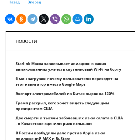
Предыдущий: KASE: наблюдается ли всплеск активности на валютных 
Следующий: Акции каких компаний имеют потенциал роста 
Назад
Вперед
НОВОСТИ
Starlink Маска завоевывает авиацию: в каких
авиакомпаниях уже есть спутниковый Wi-Fi на борту
6 млн загрузок: почему пользователи переходят на
этот навигатор вместо Google Maps
Экспорт электромобилей из Китая вырос на 120%
Трамп раскрыл, кого хочет видеть следующим
президентом США
Две смерти и тысячи заболевших из-за салата в США
- в Казахстане оценили риск вспышки
В России возбудили дело против Apple из-за
приложений MAX и RuStore