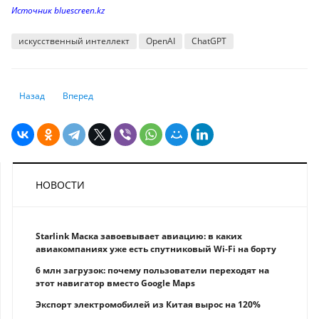
Источник bluescreen.kz
искусственный интеллект
OpenAI
ChatGPT
Предыдущий: Как выбрать Android-смартфон в 2025 году: эксперты н
Следующий: Салливан: китайские хакеры держат под приц
Назад
Вперед
НОВОСТИ
Starlink Маска завоевывает авиацию: в каких
авиакомпаниях уже есть спутниковый Wi-Fi на борту
6 млн загрузок: почему пользователи переходят на
этот навигатор вместо Google Maps
Экспорт электромобилей из Китая вырос на 120%